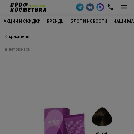
АКЦИИ И СКИДКИ
БРЕНДЫ
БЛОГ И НОВОСТИ
НАШИ МА
красители
нет отзывов