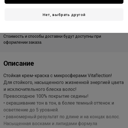
Нет, выбрать другой
Доставка
Стоимость и способы доставки будут доступны при
оформлении заказа.
Описание
Стойкая крем-краска с микросферами Vitaflection!
Для стойкого, насыщенного жизненной энергией цвета
и исключительного блеска волос!
Превосходное 100% покрытие седины!
• окрашивание тон в тон, в более темный оттенок и
осветление до 5 уровней.
• равномерный результат по длине и на концах волос.
Насыщенная восками и липидами формула