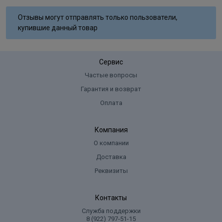
Aqua, Cetearyl Alcohol, Glyceryl Stearate SE, Ammonium
Отзывы могут отправлять только пользователи,
Hydroxide, Sodium Laureth Sulfate, Lanolin Alcohol, Sodium Lauryl
купившие данный товар
Sulfate, Ammoniumsulfate, Glycol Distearate, Sodium Cocoyl
Isethionate, Sodium Sulﬁte, Ascorbic Acid, Parfum, Disodium EDTA,
Toluene-2,5-Diamine Sulfate, 2-Methylresorcinol, 2-Amino-6-
Сервис
Chloro-4-Nitrophenol, m-Aminophenol, Tocopherol.
Частые вопросы
Гарантия и возврат
Оплата
Компания
О компании
Доставка
Реквизиты
Контакты
Служба поддержки
8 (922) 797‑51-15