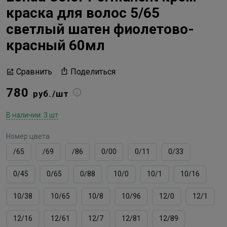
краска для волос 5/65
cветлый шатен фиолетово-
красный 60мл
Поделиться
Сравнить
780
руб./шт
В наличии: 3 шт
Номер цвета
/65
/69
/86
0/00
0/11
0/33
0/45
0/65
0/88
10/0
10/1
10/16
10/38
10/65
10/8
10/96
12/0
12/1
12/16
12/61
12/7
12/81
12/89