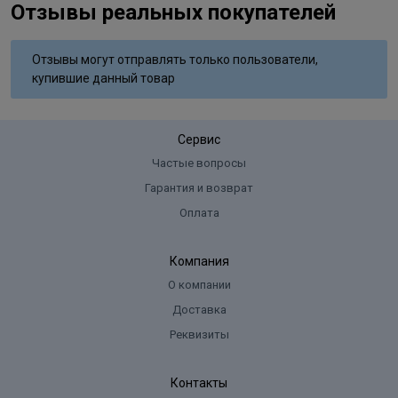
Отзывы реальных покупателей
Состав
Aqua, Cetearyl Alcohol, Glyceryl Stearate SE, Ammonium
Отзывы могут отправлять только пользователи,
Hydroxide, Sodium Laureth Sulfate, Lanolin Alcohol, Sodium Lauryl
купившие данный товар
Sulfate, Ammoniumsulfate, Glycol Distearate, Sodium Cocoyl
Isethionate, Sodium Sulﬁte, Ascorbic Acid, Parfum, Disodium EDTA,
Toluene-2,5-Diamine Sulfate, 2-Methylresorcinol, 2-Amino-6-
Сервис
Chloro-4-Nitrophenol, m-Aminophenol, Tocopherol.
Частые вопросы
Гарантия и возврат
Оплата
Компания
О компании
Доставка
Реквизиты
Контакты