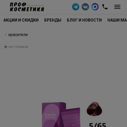
АКЦИИ И СКИДКИ
БРЕНДЫ
БЛОГ И НОВОСТИ
НАШИ МА
красители
нет отзывов