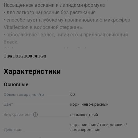
Насыщенная восками и липидами формула
• для легкого нанесения без растекания.
• способствует глубокому проникновению микросфер
Vitaflection в волосяной стержень.
• обволакивает волос, питая его и придавая сияющий
блеск.
Эффективная технология Micro Reds для медных,
Показать полностью
красных и фиолетовых направлений
• красные молекулы проникают глубоко в волос, таким
Характеристики
образом, повышая стойкость цвета.
• легко найти в палитре: просто ищите оттенки с
Основные
логотипом Micro Reds.
• универсальность: вы можете свободно смешивать
Объем товара, мл./гр
60
оттенки Micro Reds с нашими базовыми оттенками.
Цвет
коричнево-красный
Вид красителя
перманентный
Изысканная парфюмерная композиция Londa
Professional, маскирующая запах аммиака, превращает
окрашивание / тонирование /
Действие
ламинирование
процедуру окрашивания в истинное удовольствие для