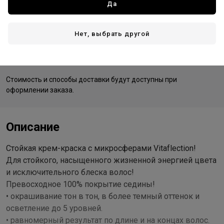
Да
Германия - страна производства
Нет, выбрать другой
Доставка
Стоимость и способы доставки будут доступны при
оформлении заказа.
Описание
Стойкая крем-краска с микросферами Vitaflection!
Для стойкого, насыщенного жизненной энергией цвета
и исключительного блеска волос!
Превосходное 100% покрытие седины!
• окрашивание тон в тон, в более темный оттенок и
осветление до 5 уровней.
• равномерный результат по длине и на концах волос.