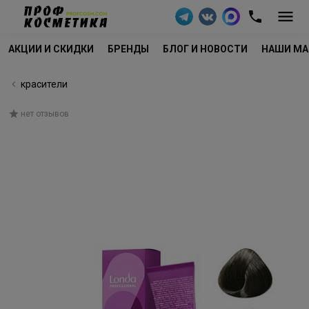
АКЦИИ И СКИДКИ
БРЕНДЫ
БЛОГ И НОВОСТИ
НАШИ МА
красители
нет отзывов