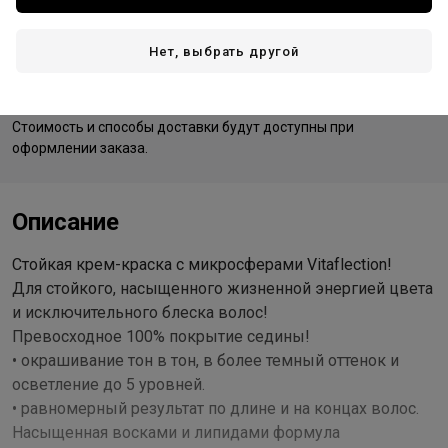
Нет, выбрать другой
Доставка
Стоимость и способы доставки будут доступны при
оформлении заказа.
Описание
Стойкая крем-краска с микросферами Vitaflection!
Для стойкого, насыщенного жизненной энергией цвета
и исключительного блеска волос!
Превосходное 100% покрытие седины!
• окрашивание тон в тон, в более темный оттенок и
осветление до 5 уровней.
• равномерный результат по длине и на концах волос.
Насыщенная восками и липидами формула