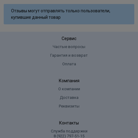
Aqua, Cetearyl Alcohol, Glyceryl Stearate SE, Ammonium
Отзывы могут отправлять только пользователи,
Hydroxide, Sodium Laureth Sulfate, Lanolin Alcohol, Sodium Lauryl
купившие данный товар
Sulfate, Ammoniumsulfate, Glycol Distearate, Sodium Cocoyl
Isethionate, Sodium Sulﬁte, Ascorbic Acid, Parfum, Disodium EDTA,
Toluene-2,5-Diamine Sulfate, 2-Methylresorcinol, 2-Amino-6-
Сервис
Chloro-4-Nitrophenol, m-Aminophenol, Tocopherol.
Частые вопросы
Гарантия и возврат
Оплата
Компания
О компании
Доставка
Реквизиты
Контакты
Служба поддержки
8 (922) 797‑51-15