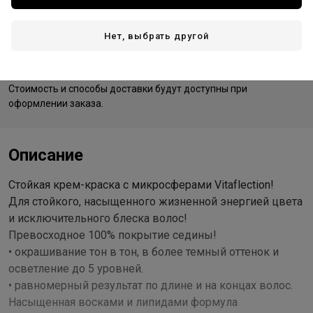
Нет, выбрать другой
Доставка
Стоимость и способы доставки будут доступны при
оформлении заказа.
Описание
Стойкая крем-краска с микросферами Vitaflection!
Для стойкого, насыщенного жизненной энергией цвета
и исключительного блеска волос!
Превосходное 100% покрытие седины!
• окрашивание тон в тон, в более темный оттенок и
осветление до 5 уровней.
• равномерный результат по длине и на концах волос.
Насыщенная восками и липидами формула