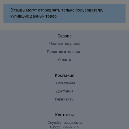
Aqua, Cetearyl Alcohol, Glyceryl Stearate SE, Ammonium
Отзывы могут отправлять только пользователи,
Hydroxide, Sodium Laureth Sulfate, Lanolin Alcohol, Sodium Lauryl
купившие данный товар
Sulfate, Ammoniumsulfate, Glycol Distearate, Sodium Cocoyl
Isethionate, Sodium Sulﬁte, Ascorbic Acid, Parfum, Disodium EDTA,
Toluene-2,5-Diamine Sulfate, 2-Methylresorcinol, 2-Amino-6-
Сервис
Chloro-4-Nitrophenol, m-Aminophenol, Tocopherol.
Частые вопросы
Гарантия и возврат
Оплата
Компания
О компании
Доставка
Реквизиты
Контакты
Служба поддержки
8 (922) 797‑51-15