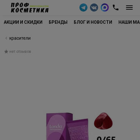
АКЦИИ И СКИДКИ
БРЕНДЫ
БЛОГ И НОВОСТИ
НАШИ МА
красители
нет отзывов