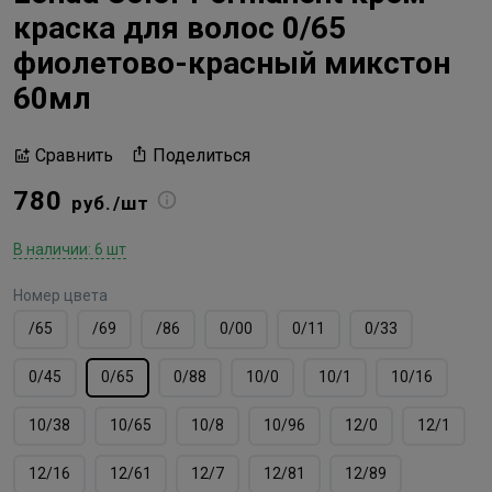
краска для волос 0/65
фиолетово-красный микстон
60мл
Поделиться
Сравнить
780
руб./шт
В наличии: 6 шт
Номер цвета
/65
/69
/86
0/00
0/11
0/33
0/45
0/65
0/88
10/0
10/1
10/16
10/38
10/65
10/8
10/96
12/0
12/1
12/16
12/61
12/7
12/81
12/89