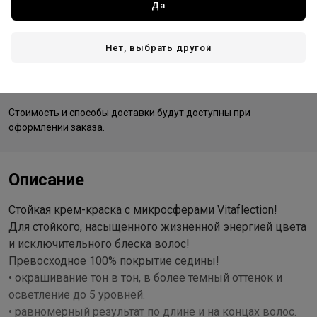
Да
Германия - страна производства
Нет, выбрать другой
Доставка
Стоимость и способы доставки будут доступны при
оформлении заказа.
Описание
Стойкая крем-краска с микросферами Vitaflection!
Для стойкого, насыщенного жизненной энергией цвета
и исключительного блеска волос!
Превосходное 100% покрытие седины!
• окрашивание тон в тон, в более темный оттенок и
осветление до 5 уровней.
• равномерный результат по длине и на концах волос.