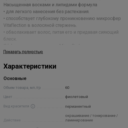
Насыщенная восками и липидами формула
• для легкого нанесения без растекания.
• способствует глубокому проникновению микросфер
Vitaflection в волосяной стержень.
• обволакивает волос, питая его и придавая сияющий
блеск.
Эффективная технология Micro Reds для медных,
Показать полностью
красных и фиолетовых направлений
• красные молекулы проникают глубоко в волос, таким
Характеристики
образом, повышая стойкость цвета.
• легко найти в палитре: просто ищите оттенки с
Основные
логотипом Micro Reds.
• универсальность: вы можете свободно смешивать
Объем товара, мл./гр
60
оттенки Micro Reds с нашими базовыми оттенками.
Цвет
фиолетовый
Вид красителя
перманентный
Изысканная парфюмерная композиция Londa
Professional, маскирующая запах аммиака, превращает
окрашивание / тонирование /
Действие
ламинирование
процедуру окрашивания в истинное удовольствие для