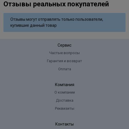
Отзывы реальных покупателей
Состав
Aqua, Cetearyl Alcohol, Glyceryl Stearate SE, Ammonium
Отзывы могут отправлять только пользователи,
Hydroxide, Sodium Laureth Sulfate, Lanolin Alcohol, Sodium Lauryl
купившие данный товар
Sulfate, Ammoniumsulfate, Glycol Distearate, Sodium Cocoyl
Isethionate, Sodium Sulﬁte, Ascorbic Acid, Parfum, Disodium EDTA,
Toluene-2,5-Diamine Sulfate, 2-Methylresorcinol, 2-Amino-6-
Сервис
Chloro-4-Nitrophenol, m-Aminophenol, Tocopherol.
Частые вопросы
Гарантия и возврат
Оплата
Компания
О компании
Доставка
Реквизиты
Контакты