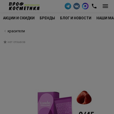
АКЦИИ И СКИДКИ
БРЕНДЫ
БЛОГ И НОВОСТИ
НАШИ МА
красители
нет отзывов