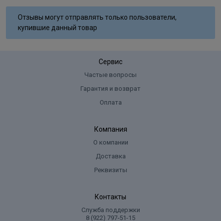
Aqua, Cetearyl Alcohol, Glyceryl Stearate SE, Ammonium
Отзывы могут отправлять только пользователи,
Hydroxide, Sodium Laureth Sulfate, Lanolin Alcohol, Sodium Lauryl
купившие данный товар
Sulfate, Ammoniumsulfate, Glycol Distearate, Sodium Cocoyl
Isethionate, Sodium Sulﬁte, Ascorbic Acid, Parfum, Disodium EDTA,
Toluene-2,5-Diamine Sulfate, 2-Methylresorcinol, 2-Amino-6-
Сервис
Chloro-4-Nitrophenol, m-Aminophenol, Tocopherol.
Частые вопросы
Гарантия и возврат
Оплата
Компания
О компании
Доставка
Реквизиты
Контакты
Служба поддержки
8 (922) 797‑51-15