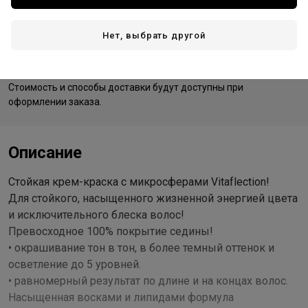
Нет, выбрать другой
Доставка
Стоимость и способы доставки будут доступны при
оформлении заказа.
Описание
Стойкая крем-краска с микросферами Vitaflection!
Для стойкого, насыщенного жизненной энергией цвета
и исключительного блеска волос!
Превосходное 100% покрытие седины!
• окрашивание тон в тон, в более темный оттенок и
осветление до 5 уровней.
• равномерный результат по длине и на концах волос.
Насыщенная восками и липидами формула