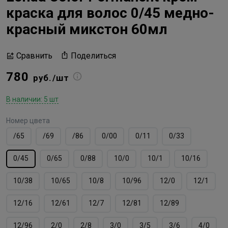
краска для волос 0/45 медно-
красный микстон 60мл
Поделиться
Сравнить
780
руб./шт
В наличии: 5 шт
Номер цвета
/65
/69
/86
0/00
0/11
0/33
0/45
0/65
0/88
10/0
10/1
10/16
10/38
10/65
10/8
10/96
12/0
12/1
12/16
12/61
12/7
12/81
12/89
12/96
2/0
2/8
3/0
3/5
3/6
4/0