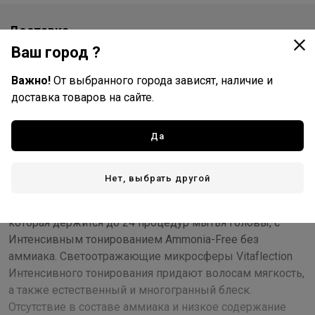
Доставка
Ваш город ?
Стоимость и способы доставки будут доступны при
оформлении заказа.
Важно!
От выбранного города зависят, наличие и
доставка товаров на сайте.
Описание
Да
Интенсивное тонирование Ammonia-Free в новом
дизайне и эко-упаковке из 100% переработанных
Нет, выбрать другой
алюминия и пластика, а также 100%
перерабатываемого картона FSC. Стойкость цвета,
которая держится до 24 процедур мытья головы, с
Интенсивным тонированием Ammonia-Free без
аммиака. Светоотражающие микросферы Vitaflection
Интенсивного тонирования придают волосам мягкость,
а также естественный и многогранный блеск.
Отсутствие в составе аммиака и низкое содержание