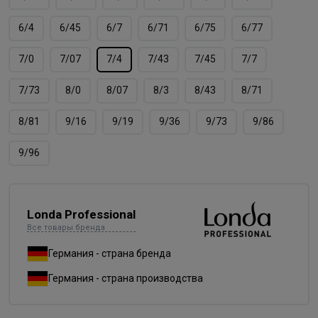
6/4
6/45
6/7
6/71
6/75
6/77
7/0
7/07
7/4
7/43
7/45
7/7
7/73
8/0
8/07
8/3
8/43
8/71
8/81
9/16
9/19
9/36
9/73
9/86
9/96
Londa Professional
Все товары бренда
Германия - страна бренда
Германия - страна производства