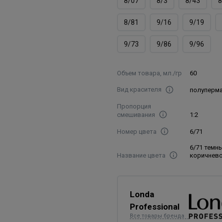
8/07
8/3
8/43
8
8/81
9/16
9/19
9/73
9/86
9/96
Объем товара, мл./гр
60
Вид красителя
полуперм
Пропорция
смешивания
1:2
Номер цвета
6/71
6/71 темн
Название цвета
коричнев
Londa
Professional
Все товары бренда