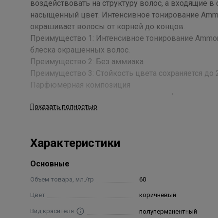
воздействовать на структуру волос, а входящие в
насыщенный цвет. Интенсивное тонирование Ammo
окрашивает волосы от корней до концов.
Преимущество 1: Интенсивное тонирование Ammonia
блеска окрашенных волос.
Преимущество 2: Без аммиака
Преимущество 3: Стойкость цвета сохраняется до
Парфюмерная композиция
• основана на принципах создания парфюма – вклю
Показать полностью
• превращает процедуру окрашивания в истинное у
нотками свежих фруктов.
Важно! Применять Londa Color интенсивное тонир
Характеристики
Применение
Основные
Работайте в перчатках и смешивайте в аппликатор
Объем товара, мл./гр
60
наносить равномерно от корней до концов на п
Цвет
коричневый
Интенсивное тонирование Londa Professional смеши
Vol.) или 4 % (13 Vol.). Пропорция смешивания 1:2
Вид красителя
полуперманентный