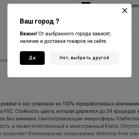
Германия - страна бре
Германия - страна
Ваш город ?
производства
Важно!
От выбранного города зависят,
наличие и доставка товаров на сайте.
Да
Нет, выбрать другой
аличие
Отзывы
дизайне и эко-упаковке из 100% переработанных алюминия
а FSC. Стойкость цвета, которая держится до 24 процедур
ee без аммиака. Светоотражающие микросферы Vitaflectio
сть, а также естественный и многогранный блеск. Отсутст
в позволяет Интенсивному тонированию Ammonia-Free оче