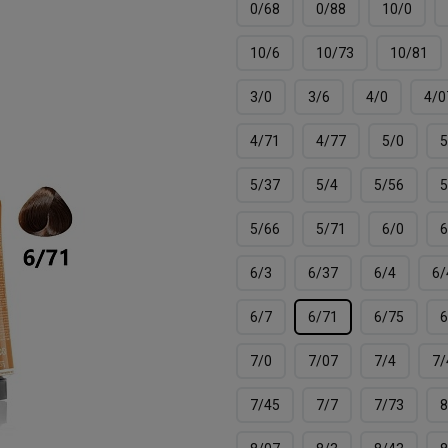
0/68
0/88
10/0
10/6
10/73
10/81
3/0
3/6
4/0
4/0
4/71
4/77
5/0
5
5/37
5/4
5/56
5
5/66
5/71
6/0
6
6/3
6/37
6/4
6/
6/7
6/71
6/75
6
7/0
7/07
7/4
7/
7/45
7/7
7/73
8