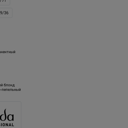
/71
9/36
анентный
ый блонд
о-пепельный