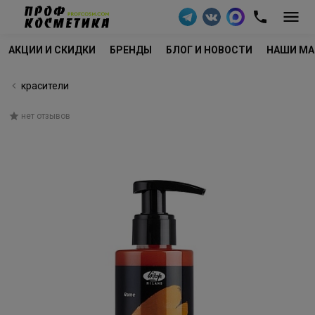
АКЦИИ И СКИДКИ
БРЕНДЫ
БЛОГ И НОВОСТИ
НАШИ МА
красители
нет отзывов