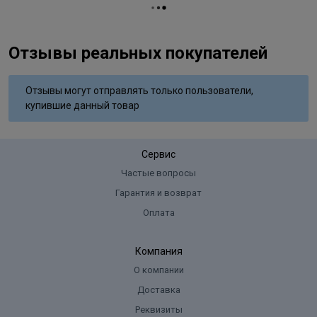
Процедура
(обесвечивание)
Текстура
кремовая
Отзывы реальных покупателей
Типы волос
для всех типов
Упаковка товара
тюбик
Отзывы могут отправлять только пользователи,
купившие данный товар
Сервис
Частые вопросы
Гарантия и возврат
Оплата
Компания
О компании
Доставка
Реквизиты