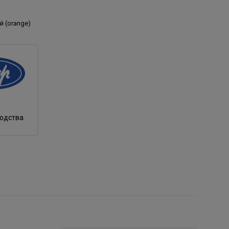
 (orange)
а
водства