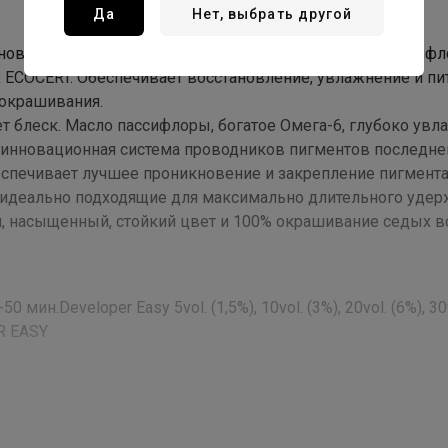
Да
Нет, выбрать другой
 инновационный комплекс на основе масел арганы и пассиф
 ECOCERT. Обеспечивает восстановление, увлажнение и пи
крашивания.
т блеск. Масло пассифлоры, богатое Омега-6, глубоко увл
— инновационная система проводников пигментов последне
спечивает лучшее проникновение и закрепление пигмента
а идеально подходящие для максимально длительного удер
й, насыщенный, стойкий цвет и 100% окрашивание седых в
н.Developer Easy 5vol. (1,5%), 10vol. (3%), 20vol. (6%), 30
R EASY
 alcohol, cocamide mea, ethanolamine, cocamidopropyl betaine, ol
dta, sodium sulfite, p-aminophenol, parfum/ fragrance, resorci