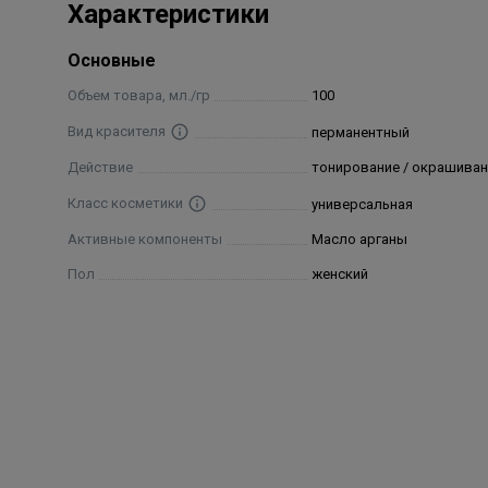
Характеристики
acrylates/ ceteth-20 itaconate copolymer, 2-amino-4- n
methylresorcinol, m-aminophenol, dioleyl phosphate, gly
Основные
sodium polyacrylate, passiflora incarnataseed oil, palm
Объем товара, мл./гр
100
Вид красителя
перманентный
Действие
тонирование / окрашиван
Класс косметики
универсальная
Активные компоненты
Масло арганы
Пол
женский