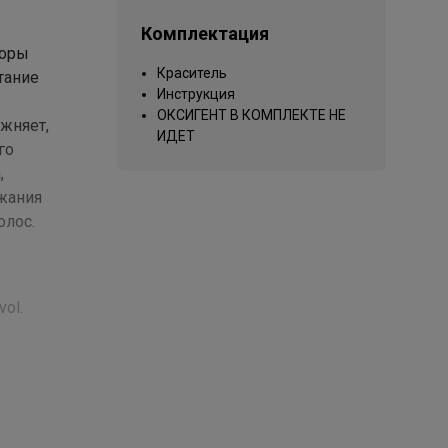
Комплектация
лоры
Краситель
тание
Инструкция
ОКСИГЕНТ В КОМПЛЕКТЕ НЕ
ажняет,
ИДЕТ
го
,
жания
олос.
vol.
eth-20,
nol,