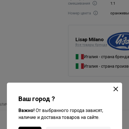
смешивания
1:1
Номер цвета
оранжевый
Lisap Milano
Все товары бренда
Италия - страна бренд
Италия - страна произ
Ваш город ?
аличие
Отзывы
Важно!
От выбранного города зависят,
наличие и доставка товаров на сайте.