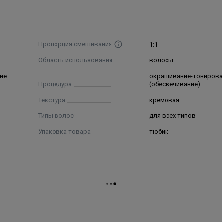
ydroxyethylaminoanisole sulfate, oleth-5 phosphate, ascorbic aci
cerin, peg-8, 4-amino-2-hydroxytoluene, argania spinosa kernel o
itoyl myristyl serinate, peg-8/ smdi copolymer
Пропорция смешивания
1:1
Область использования
волосы
ие
окрашивание-тониров
Процедура
(обесвечивание)
Текстура
кремовая
Типы волос
для всех типов
Упаковка товара
тюбик