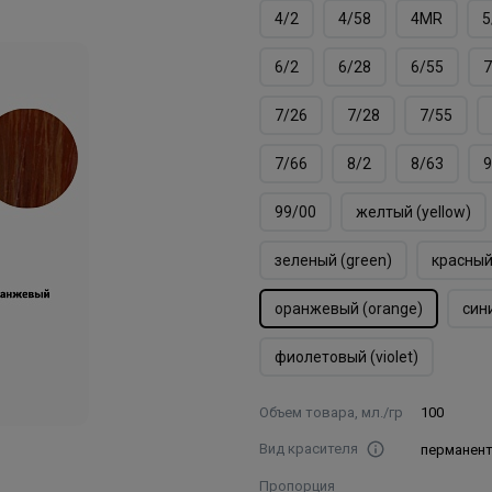
4/2
4/58
4MR
5
6/2
6/28
6/55
7
7/26
7/28
7/55
7/66
8/2
8/63
9
99/00
желтый (yellow)
зеленый (green)
красный
оранжевый (orange)
сини
фиолетовый (violet)
Объем товара, мл./гр
100
Вид красителя
перманен
Пропорция