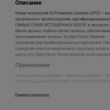
Описание
Новая технология Oil Protection Complex (OPC) —
натурального происхождения, сертифицированных
САМЫХ СУХИХ ИСТОЩЕННЫХ ВОЛОС в процессе о
Масло арганы глубоко питает волосы, обеспечивае
восстанавливает волосы. System Phyto-Enhancer 
поколения для профессиональных красителей. Обе
определяя участки кератиновой структуры волос
цвета, что гарантирует более ровный, интенсивны
Применение
Пропорция смешивания 1:1.Время выдержки — 35-50 ми
(9%).Используется ОКСИДАНТ-ЛОСЬОН DEVELOPE
Состав
Показать полностью
Water, sodium coco-sulfate, cetearyl alcohol, myristyl
ammonium hydroxide, p-phenylenediamine, tetrasodium e