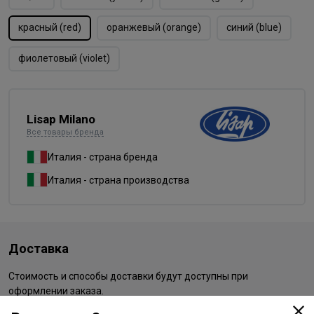
красный (red)
оранжевый (orange)
синий (blue)
фиолетовый (violet)
Lisap Milano
Все товары бренда
Италия - страна бренда
Италия - страна производства
Доставка
Стоимость и способы доставки будут доступны при
оформлении заказа.