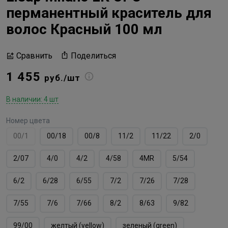
перманентный краситель для
волос Красный 100 мл
Поделиться
Сравнить
1 455
руб./шт
В наличии: 4 шт
Номер цвета
00/1
00/18
00/8
11/2
11/22
2/0
2/07
4/0
4/2
4/58
4MR
5/54
6/2
6/28
6/55
7/2
7/26
7/28
7/55
7/6
7/66
8/2
8/63
9/82
99/00
желтый (yellow)
зеленый (green)