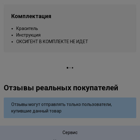
oil, sodium polyacrylate, passiflora incarnataseed oil, palmitoyl
Типы волос
для всех типов
myristyl serinate, peg-8/ smdi copolymer
Комплектация
Упаковка товара
тюбик
Краситель
Инструкция
ОКСИГЕНТ В КОМПЛЕКТЕ НЕ ИДЕТ
Отзывы реальных покупателей
Отзывы могут отправлять только пользователи,
купившие данный товар
Сервис