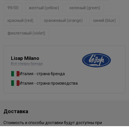
99/00
желтый (yellow)
зеленый (green)
красный (red)
оранжевый (orange)
синий (blue)
фиолетовый (violet)
Lisap Milano
Все товары бренда
Италия - страна бренда
Италия - страна производства
Доставка
Стоимость и способы доставки будут доступны при
оформлении заказа.