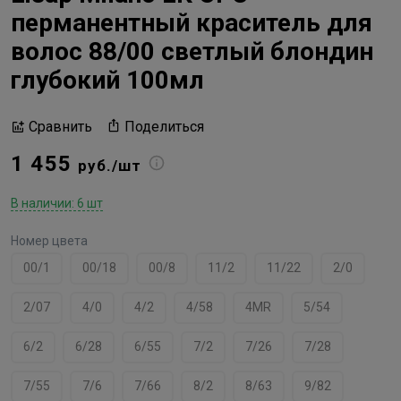
перманентный краситель для
волос 88/00 светлый блондин
глубокий 100мл
Поделиться
Сравнить
1 455
руб./шт
В наличии: 6 шт
Номер цвета
00/1
00/18
00/8
11/2
11/22
2/0
2/07
4/0
4/2
4/58
4MR
5/54
6/2
6/28
6/55
7/2
7/26
7/28
7/55
7/6
7/66
8/2
8/63
9/82