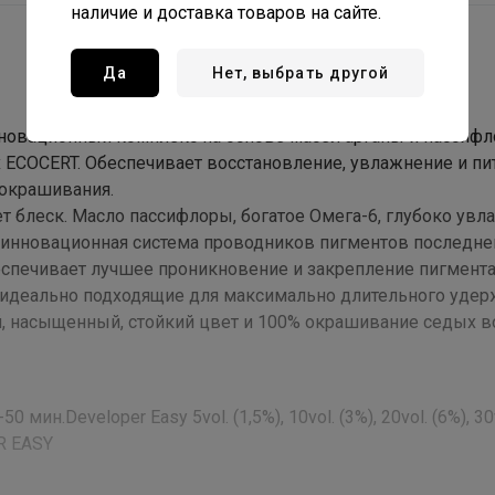
наличие и доставка товаров на сайте.
Да
Нет, выбрать другой
 инновационный комплекс на основе масел арганы и пассиф
 ECOCERT. Обеспечивает восстановление, увлажнение и пи
крашивания.
т блеск. Масло пассифлоры, богатое Омега-6, глубоко увл
— инновационная система проводников пигментов последне
спечивает лучшее проникновение и закрепление пигмента
а идеально подходящие для максимально длительного удер
й, насыщенный, стойкий цвет и 100% окрашивание седых в
н.Developer Easy 5vol. (1,5%), 10vol. (3%), 20vol. (6%), 30
R EASY