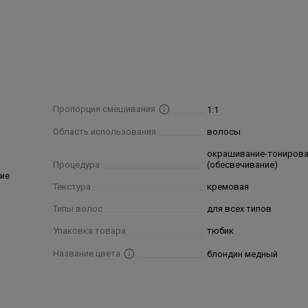
 alcohol, cocamide mea, ethanolamine, cocamidopropyl betaine, ol
dta, sodium sulfite, p-aminophenol, parfum/ fragrance, resorci
ydroxyethylaminoanisole sulfate, oleth-5 phosphate, ascorbic aci
cerin, peg-8, 4-amino-2-hydroxytoluene, argania spinosa kernel o
itoyl myristyl serinate, peg-8/ smdi copolymer
Пропорция смешивания
1:1
Область использования
волосы
окрашивание-тониров
Процедура
(обесвечивание)
ие
Текстура
кремовая
Типы волос
для всех типов
Упаковка товара
тюбик
Название цвета
блондин медный