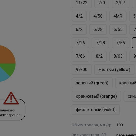
11/22
2/0
2/07
4/2
4/58
4MR
5
6/2
6/28
6/55
7
7/26
7/28
7/55
7/66
8/2
8/63
9
99/00
желтый (yellow)
зеленый (green)
красный
оранжевый (orange)
сини
фиолетовый (violet)
Объем товара, мл./гр
100
Вид красителя
перманен