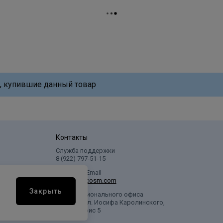
, купившие данный товар
Контакты
Служба поддержки
8 (922) 797‑51-15
Написать Email
info@profcosm.com
Закрыть
Адрес регионального офиса
г. Сургут, ул. Иосифа Каролинского,
дом 10, офис 5