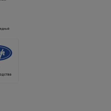
медный
а
водства