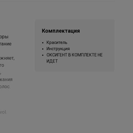
Комплектация
лоры
Краситель
тание
Инструкция
ОКСИГЕНТ В КОМПЛЕКТЕ НЕ
ажняет,
ИДЕТ
го
,
жания
олос.
vol.