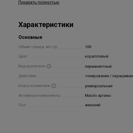
Показать полностью
Water, sodium coco-sulfate, cetearyl alcohol, myristyl
ammonium hydroxide, p-phenylenediamine, tetrasodium e
Характеристики
acrylates/ ceteth-20 itaconate copolymer, 2-amino-4- n
methylresorcinol, m-aminophenol, dioleyl phosphate, gly
Основные
sodium polyacrylate, passiflora incarnataseed oil, palm
Объем товара, мл./гр
100
Цвет
коралловый
Вид красителя
перманентный
Действие
тонирование / окрашиван
Класс косметики
универсальная
Активные компоненты
Масло арганы
Пол
женский