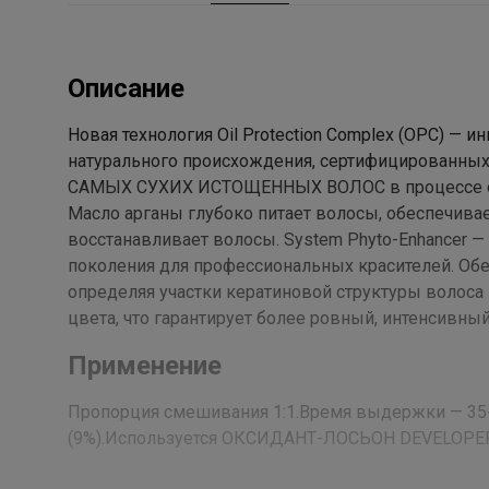
Описание
Новая технология Oil Protection Complex (OPC) —
натурального происхождения, сертифицированных
САМЫХ СУХИХ ИСТОЩЕННЫХ ВОЛОС в процессе о
Масло арганы глубоко питает волосы, обеспечивае
восстанавливает волосы. System Phyto-Enhancer 
поколения для профессиональных красителей. Обе
определяя участки кератиновой структуры волос
цвета, что гарантирует более ровный, интенсивны
Применение
Пропорция смешивания 1:1.Время выдержки — 35-50 ми
(9%).Используется ОКСИДАНТ-ЛОСЬОН DEVELOPE
Состав