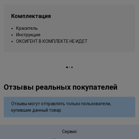
oil, sodium polyacrylate, passiflora incarnataseed oil, palmitoyl
Типы волос
для всех типов
myristyl serinate, peg-8/ smdi copolymer
Комплектация
Упаковка товара
тюбик
Краситель
Инструкция
ОКСИГЕНТ В КОМПЛЕКТЕ НЕ ИДЕТ
Отзывы реальных покупателей
Отзывы могут отправлять только пользователи,
купившие данный товар
Сервис