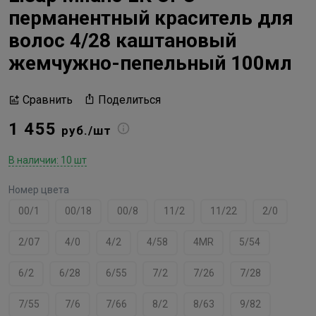
перманентный краситель для
волос 4/28 каштановый
жемчужно-пепельный 100мл
Поделиться
Сравнить
1 455
руб./шт
В наличии: 10 шт
Номер цвета
00/1
00/18
00/8
11/2
11/22
2/0
2/07
4/0
4/2
4/58
4MR
5/54
6/2
6/28
6/55
7/2
7/26
7/28
7/55
7/6
7/66
8/2
8/63
9/82