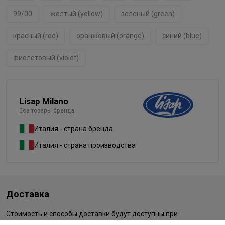
99/00
желтый (yellow)
зеленый (green)
красный (red)
оранжевый (orange)
синий (blue)
фиолетовый (violet)
Lisap Milano
Все товары бренда
Италия - страна бренда
Италия - страна производства
Доставка
Стоимость и способы доставки будут доступны при
оформлении заказа.