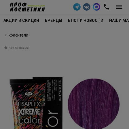
АКЦИИ И СКИДКИ
БРЕНДЫ
БЛОГ И НОВОСТИ
НАШИ МА
красители
нет отзывов