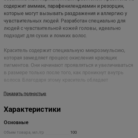
содержит аммиак, парафенилендиамин и резорцин,
которые могут вызывать раздражения и аллергию у
чувствительных людей. Разработан специально для
людей с чувствительной кожей головы, идеально
подходит для сухих и ломких волос.
Краситель содержит специальную микроэмульсию,
которая замедляет процесс окисления красящих
пигментов. Они начинают проявляться и увеличиваться
в размере только после того, как проникнут внутрь
волоса. Благодаря этому краситель обладает
уникальными окрашивающими характеристиками:
Показать полностью
имеет значительно большую окрашивающую силу;
обеспечивает наилучшее проникновение и
Характеристики
закрепление красящих пигментов в структуре волоса,
что делает косметический цвет необычайно глубоким и
Основные
насыщенным; хорошо окрашивает даже самые трудно
поддающиеся стареющие волосы с ослабленной
Объем товара, мл./гр
100