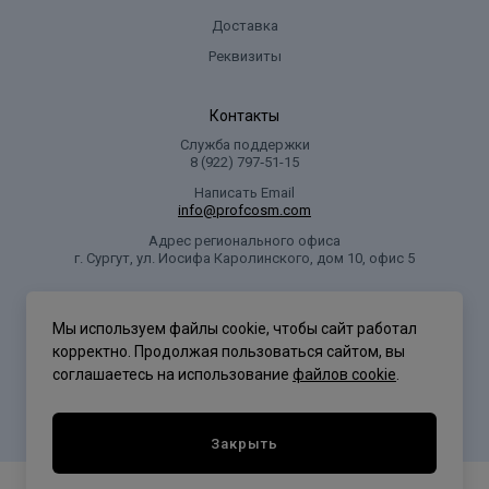
alcoho!, soduum oco-suleate, cocamide mea, cihanolamine,
Доставка
cocamide mida, cocamidopropyl betaine, olli 20, isamino peg/p
Реквизиты
Контакты
Служба поддержки
8 (922) 797‑51-15
Написать Email
info@profcosm.com
Адрес регионального офиса
г. Сургут, ул. Иосифа Каролинского, дом 10, офис 5
Проф Косметика
Мы используем файлы cookie, чтобы сайт работал
корректно. Продолжая пользоваться сайтом, вы
соглашаетесь на использование
файлов cookie
.
Политика конфиденциальности
Закрыть