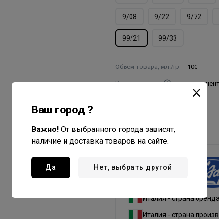
9/08
9/22
9/72
99/21
99/33
Объем товара, мл./гр
100
Вид красителя
перманен
Пропорция
Ваш город ?
смешивания
1:1,5
Номер цвета
99/21
Важно!
От выбранного города зависят,
наличие и доставка товаров на сайте.
Да
Нет, выбрать другой
Lisap Milano
Все товары бренда
Италия - страна бренд
Италия - страна произ