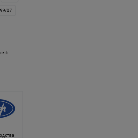
99/07
тный
а
водства