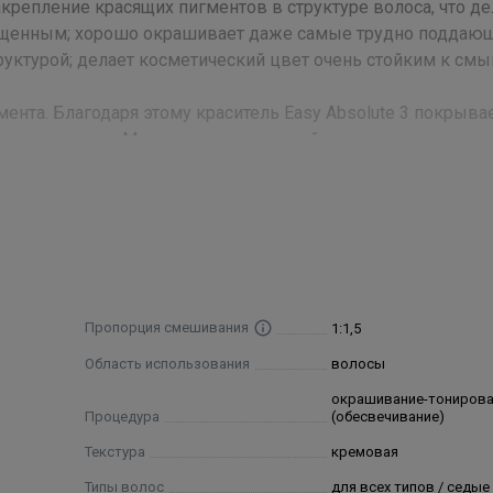
крепление красящих пигментов в структуре волоса, что де
ыщенным; хорошо окрашивает даже самые трудно поддаю
уктурой; делает косметический цвет очень стойким к см
ента. Благодаря этому краситель Easy Absolute 3 покрыва
рального ряда. Микрокристаллический пигмент имеет намн
гораздо легче проникает внутрь волоса. Это делает крас
ечивает равномерное смывание косметического цвета. С
рые смягчают воздействие красителя на кожу головы и в
в с окислителем Developer Easy 3, 6 и 9%.- 1:2 для
Пропорция смешивания
1:1,5
oper Easy 12%.
Область использования
волосы
окрашивание-тониров
Процедура
(обесвечивание)
содовый спиртосодержащий раствор, кокамид меа, цианола
Текстура
кремовая
ты пэг/ппг 41/3 аминоэхил пг-пропилдиметикон, сульфит 
идролат натрия, пшеничный протеин, масло аргании спиноз
Типы волос
для всех типов / седые