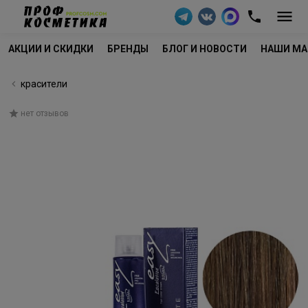
АКЦИИ И СКИДКИ
БРЕНДЫ
БЛОГ И НОВОСТИ
НАШИ МА
красители
нет отзывов