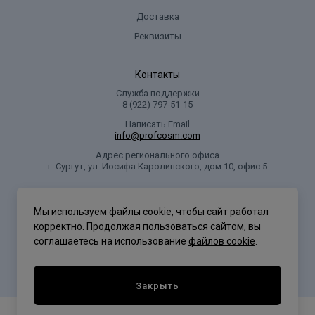
alcoho!, soduum oco-suleate, cocamide mea, cihanolamine,
Доставка
cocamide mida, cocamidopropyl betaine, olli 20, isamino peg/p
Реквизиты
Контакты
Служба поддержки
8 (922) 797‑51-15
Написать Email
info@profcosm.com
Адрес регионального офиса
г. Сургут, ул. Иосифа Каролинского, дом 10, офис 5
Проф Косметика
Мы используем файлы cookie, чтобы сайт работал
корректно. Продолжая пользоваться сайтом, вы
соглашаетесь на использование
файлов cookie
.
Политика конфиденциальности
Закрыть