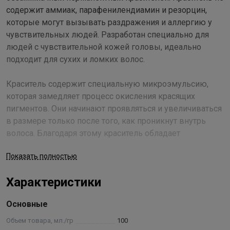
содержит аммиак, парафенилендиамин и резорцин,
которые могут вызывать раздражения и аллергию у
чувствительных людей. Разработан специально для
людей с чувствительной кожей головы, идеально
подходит для сухих и ломких волос.
Краситель содержит специальную микроэмульсию,
которая замедляет процесс окисления красящих
пигментов. Они начинают проявляться и увеличиваться
в размере только после того, как проникнут внутрь
волоса. Благодаря этому краситель обладает
уникальными окрашивающими характеристиками:
Показать полностью
имеет значительно большую окрашивающую силу;
обеспечивает наилучшее проникновение и
Характеристики
закрепление красящих пигментов в структуре волоса,
что делает косметический цвет необычайно глубоким и
Основные
насыщенным; хорошо окрашивает даже самые трудно
поддающиеся стареющие волосы с ослабленной
Объем товара, мл./гр
100