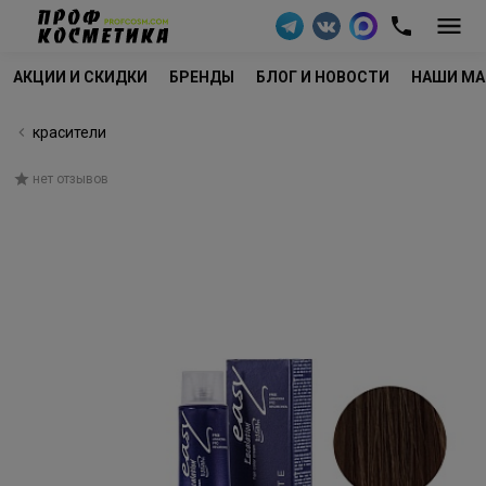
АКЦИИ И СКИДКИ
БРЕНДЫ
БЛОГ И НОВОСТИ
НАШИ МА
красители
нет отзывов