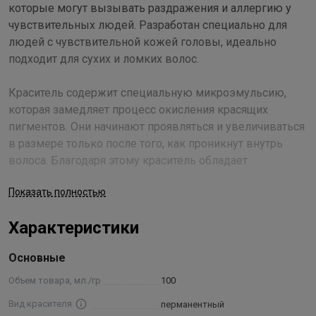
которые могут вызывать раздражения и аллергию у
чувствительных людей. Разработан специально для
людей с чувствительной кожей головы, идеально
подходит для сухих и ломких волос.
Краситель содержит специальную микроэмульсию,
которая замедляет процесс окисления красящих
пигментов. Они начинают проявляться и увеличиваться
в размере только после того, как проникнут внутрь
волоса. Благодаря этому краситель обладает
уникальными окрашивающими характеристиками:
Показать полностью
имеет значительно большую окрашивающую силу;
обеспечивает наилучшее проникновение и
Характеристики
закрепление красящих пигментов в структуре волоса,
что делает косметический цвет необычайно глубоким и
Основные
насыщенным; хорошо окрашивает даже самые трудно
поддающиеся стареющие волосы с ослабленной
Объем товара, мл./гр
100
кератиновой структурой; делает косметический цвет
Вид красителя
перманентный
очень стойким к смыванию.