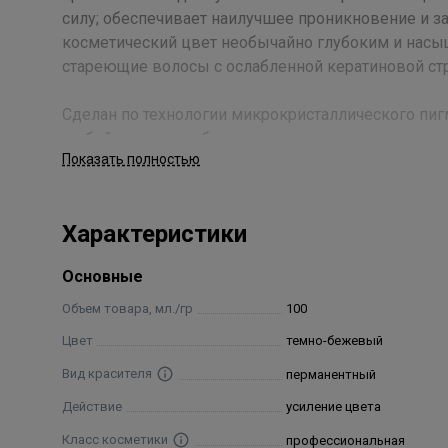
силу; обеспечивает наилучшее проникновение и за
косметический цвет необычайно глубоким и нас
стареющие волосы с ослабленной кератиновой стр
Сделан по технологии микрокристаллического пигм
любой сложности без смешивания с цветами нату
Показать полностью
меньший размер, чем обычный красящий пигмент и 
стойкой, повышает её окрашивающую силу, обесп
огромное количество ухаживающих веществ, кото
Характеристики
Применение
Основные
Пропорция смешивания:- 1:1,5 для основных оттенко
Объем товара, мл./гр
100
суперосветлителей 11-го ряда с окислителем Devel
Цвет
темно-бежевый
Состав
Вид красителя
перманентный
Аквазолф, миристый спирт, цейфариловый спирт, 
Действие
усиление цвета
кокамид мида, кокамидопропилбетаин, аминоксило
Класс косметики
профессиональная