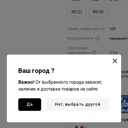
99/21
99/33
Объем товара, мл./гр
100
Вид красителя
перманен
Пропорция
смешивания
1:1,5
Номер цвета
7/00
Ваш город ?
6G темный
Название цвета
золотист
Важно!
От выбранного города зависят,
наличие и доставка товаров на сайте.
Lisap Milano
Да
Нет, выбрать другой
Все товары бренда
Италия - страна бренд