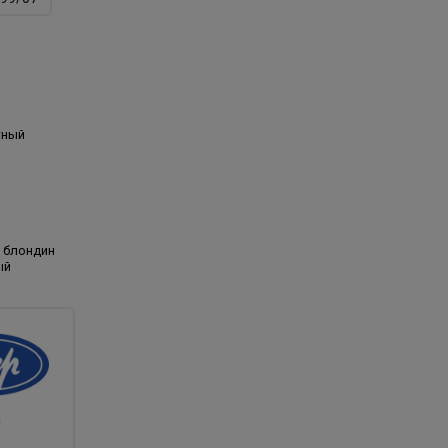
тный
 блондин
ый
а