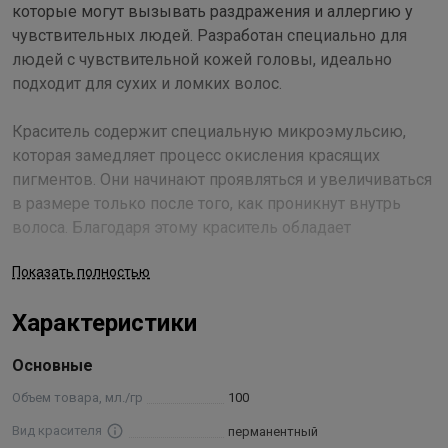
которые могут вызывать раздражения и аллергию у
чувствительных людей. Разработан специально для
людей с чувствительной кожей головы, идеально
подходит для сухих и ломких волос.
Краситель содержит специальную микроэмульсию,
которая замедляет процесс окисления красящих
пигментов. Они начинают проявляться и увеличиваться
в размере только после того, как проникнут внутрь
волоса. Благодаря этому краситель обладает
уникальными окрашивающими характеристиками:
Показать полностью
имеет значительно большую окрашивающую силу;
обеспечивает наилучшее проникновение и
Характеристики
закрепление красящих пигментов в структуре волоса,
что делает косметический цвет необычайно глубоким и
Основные
насыщенным; хорошо окрашивает даже самые трудно
поддающиеся стареющие волосы с ослабленной
Объем товара, мл./гр
100
кератиновой структурой; делает косметический цвет
Вид красителя
перманентный
очень стойким к смыванию.