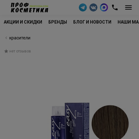
АКЦИИ И СКИДКИ
БРЕНДЫ
БЛОГ И НОВОСТИ
НАШИ МА
красители
нет отзывов