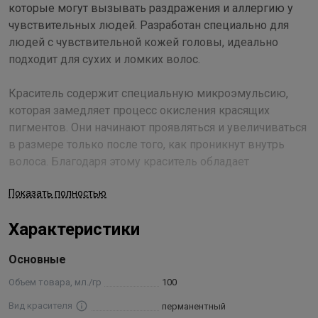
которые могут вызывать раздражения и аллергию у
чувствительных людей. Разработан специально для
людей с чувствительной кожей головы, идеально
подходит для сухих и ломких волос.
Краситель содержит специальную микроэмульсию,
которая замедляет процесс окисления красящих
пигментов. Они начинают проявляться и увеличиваться
в размере только после того, как проникнут внутрь
волоса. Благодаря этому краситель обладает
уникальными окрашивающими характеристиками:
Показать полностью
имеет значительно большую окрашивающую силу;
обеспечивает наилучшее проникновение и
Характеристики
закрепление красящих пигментов в структуре волоса,
что делает косметический цвет необычайно глубоким и
Основные
насыщенным; хорошо окрашивает даже самые трудно
поддающиеся стареющие волосы с ослабленной
Объем товара, мл./гр
100
кератиновой структурой; делает косметический цвет
Вид красителя
перманентный
очень стойким к смыванию.