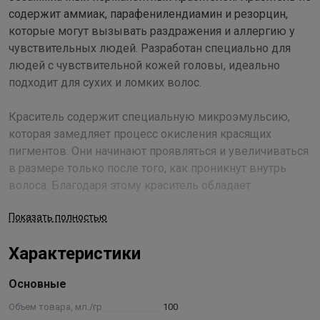
содержит аммиак, парафенилендиамин и резорцин,
которые могут вызывать раздражения и аллергию у
чувствительных людей. Разработан специально для
людей с чувствительной кожей головы, идеально
подходит для сухих и ломких волос.
Краситель содержит специальную микроэмульсию,
которая замедляет процесс окисления красящих
пигментов. Они начинают проявляться и увеличиваться
в размере только после того, как проникнут внутрь
волоса. Благодаря этому краситель обладает
уникальными окрашивающими характеристиками:
Показать полностью
имеет значительно большую окрашивающую силу;
обеспечивает наилучшее проникновение и
Характеристики
закрепление красящих пигментов в структуре волоса,
что делает косметический цвет необычайно глубоким и
Основные
насыщенным; хорошо окрашивает даже самые трудно
поддающиеся стареющие волосы с ослабленной
Объем товара, мл./гр
100