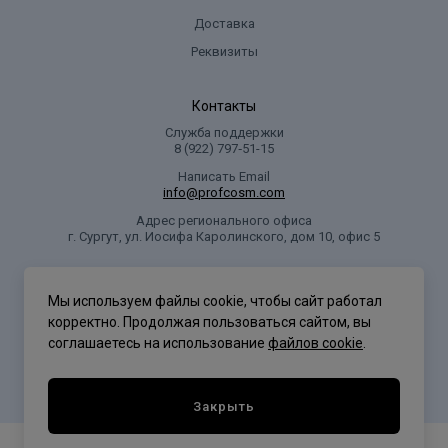
alcoho!, soduum oco-suleate, cocamide mea, cihanolamine,
Доставка
cocamide mida, cocamidopropyl betaine, olli 20, isamino peg/p
Реквизиты
Контакты
Служба поддержки
8 (922) 797‑51-15
Написать Email
info@profcosm.com
Адрес регионального офиса
г. Сургут, ул. Иосифа Каролинского, дом 10, офис 5
Проф Косметика
Мы используем файлы cookie, чтобы сайт работал
корректно. Продолжая пользоваться сайтом, вы
соглашаетесь на использование
файлов cookie
.
Политика конфиденциальности
Закрыть