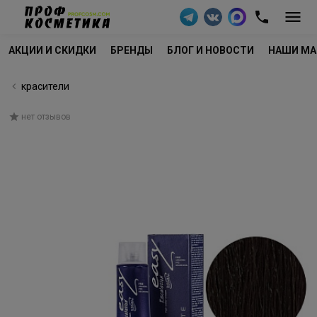
АКЦИИ И СКИДКИ
БРЕНДЫ
БЛОГ И НОВОСТИ
НАШИ МА
красители
нет отзывов