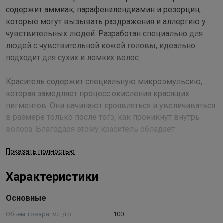
содержит аммиак, парафенилендиамин и резорцин,
которые могут вызывать раздражения и аллергию у
чувствительных людей. Разработан специально для
людей с чувствительной кожей головы, идеально
подходит для сухих и ломких волос.
Краситель содержит специальную микроэмульсию,
которая замедляет процесс окисления красящих
пигментов. Они начинают проявляться и увеличиваться
в размере только после того, как проникнут внутрь
волоса. Благодаря этому краситель обладает
уникальными окрашивающими характеристиками:
Показать полностью
имеет значительно большую окрашивающую силу;
обеспечивает наилучшее проникновение и
Характеристики
закрепление красящих пигментов в структуре волоса,
что делает косметический цвет необычайно глубоким и
Основные
насыщенным; хорошо окрашивает даже самые трудно
поддающиеся стареющие волосы с ослабленной
Объем товара, мл./гр
100