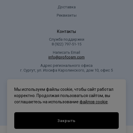
alcoho!, soduum oco-suleate, cocamide mea, cihanolamine,
Доставка
cocamide mida, cocamidopropyl betaine, olli 20, isamino peg/p
Реквизиты
Контакты
Служба поддержки
8 (922) 797‑51-15
Написать Email
info@profcosm.com
Адрес регионального офиса
г. Сургут, ул. Иосифа Каролинского, дом 10, офис 5
Проф Косметика
Мы используем файлы cookie, чтобы сайт работал
корректно. Продолжая пользоваться сайтом, вы
соглашаетесь на использование
файлов cookie
.
Политика конфиденциальности
Закрыть