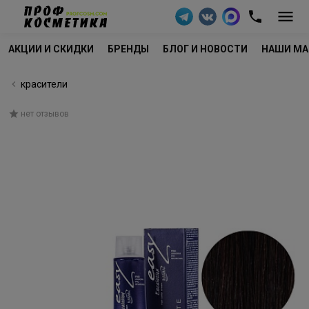
АКЦИИ И СКИДКИ
БРЕНДЫ
БЛОГ И НОВОСТИ
НАШИ МА
красители
нет отзывов