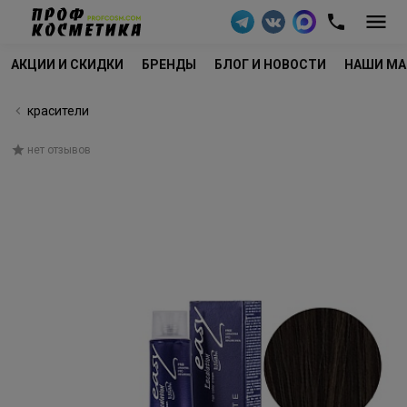
АКЦИИ И СКИДКИ
БРЕНДЫ
БЛОГ И НОВОСТИ
НАШИ МА
красители
нет отзывов