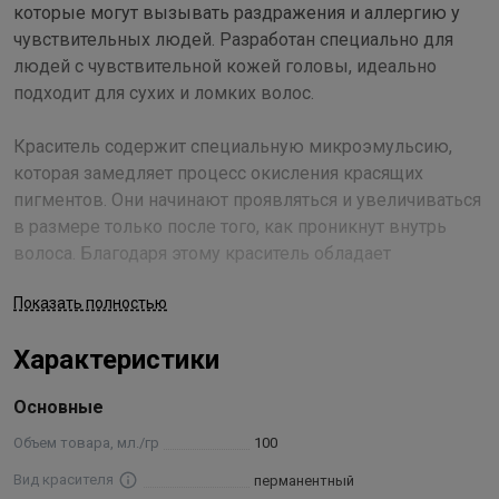
которые могут вызывать раздражения и аллергию у
чувствительных людей. Разработан специально для
людей с чувствительной кожей головы, идеально
подходит для сухих и ломких волос.
Краситель содержит специальную микроэмульсию,
которая замедляет процесс окисления красящих
пигментов. Они начинают проявляться и увеличиваться
в размере только после того, как проникнут внутрь
волоса. Благодаря этому краситель обладает
уникальными окрашивающими характеристиками:
Показать полностью
имеет значительно большую окрашивающую силу;
обеспечивает наилучшее проникновение и
Характеристики
закрепление красящих пигментов в структуре волоса,
что делает косметический цвет необычайно глубоким и
Основные
насыщенным; хорошо окрашивает даже самые трудно
поддающиеся стареющие волосы с ослабленной
Объем товара, мл./гр
100
кератиновой структурой; делает косметический цвет
Вид красителя
перманентный
очень стойким к смыванию.