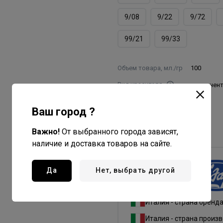
9/08
9/22
9/72
99/21
99/33
Объем товара, мл./гр
100
Вид красителя
перманен
Пропорция
Ваш город ?
смешивания
1:1,5
Номер цвета
11/00
Важно!
От выбранного города зависят,
наличие и доставка товаров на сайте.
Да
Нет, выбрать другой
Lisap Milano
Все товары бренда
Италия - страна бренд
Италия - страна произ