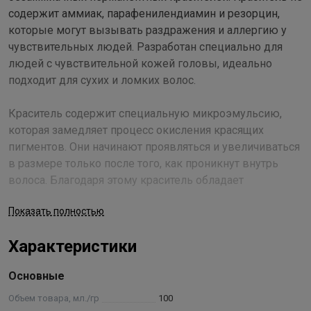
содержит аммиак, парафенилендиамин и резорцин,
которые могут вызывать раздражения и аллергию у
чувствительных людей. Разработан специально для
людей с чувствительной кожей головы, идеально
подходит для сухих и ломких волос.
Краситель содержит специальную микроэмульсию,
которая замедляет процесс окисления красящих
пигментов. Они начинают проявляться и увеличиваться
в размере только после того, как проникнут внутрь
волоса. Благодаря этому краситель обладает
уникальными окрашивающими характеристиками:
Показать полностью
имеет значительно большую окрашивающую силу;
обеспечивает наилучшее проникновение и
Характеристики
закрепление красящих пигментов в структуре волоса,
что делает косметический цвет необычайно глубоким и
Основные
насыщенным; хорошо окрашивает даже самые трудно
поддающиеся стареющие волосы с ослабленной
Объем товара, мл./гр
100