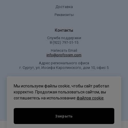
alcoho!, soduum oco-suleate, cocamide mea, cihanolamine,
Доставка
cocamide mida, cocamidopropyl betaine, olli 20, isamino peg/p
Реквизиты
Контакты
Служба поддержки
8 (922) 797‑51-15
Написать Email
info@profcosm.com
Адрес регионального офиса
г. Сургут, ул. Иосифа Каролинского, дом 10, офис 5
Проф Косметика
Мы используем файлы cookie, чтобы сайт работал
корректно. Продолжая пользоваться сайтом, вы
соглашаетесь на использование
файлов cookie
.
Политика конфиденциальности
Закрыть