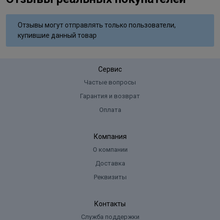
теплой водой
Отзывы могут отправлять только пользователи,
Состав
купившие данный товар
Water, sodium chloride, Titanium Dioxide, Fragrance, Glycerine, Talc,
sodium sodium palm kernelate, palm acid, palm kernel acid,
Сервис
tetrasodium edta, BHT, Houttuynia Cordata Extract, Oryza Sativa
Bran Oil, terasodium elidronate
Частые вопросы
Гарантия и возврат
Оплата
Компания
О компании
Доставка
Реквизиты
Контакты
Служба поддержки