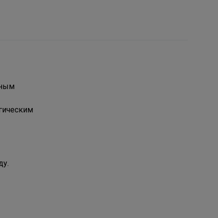
рным
огическим
ду.