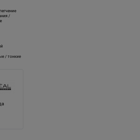
блегчение
ния /
е
ый
е / тонкие
да