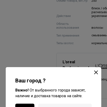
Объем товара, мл./гр
200
блеск / о
расчесыва
Действие
укреплени
Область
использования
волосы
Тип применения
смываем
Типы волос
нормальны
L'oreal
Professionnel
Все товары бренда
Франция - страна брен
Ваш город ?
Испания - страна
Важно!
От выбранного города зависят,
производства
наличие и доставка товаров на сайте.