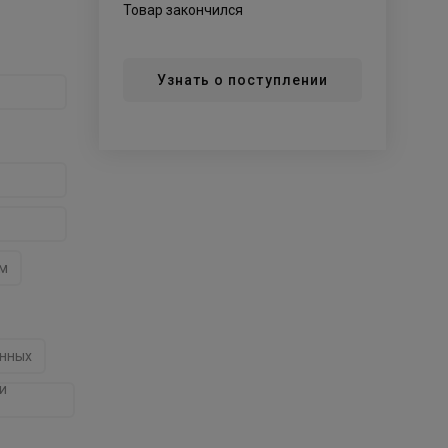
Товар закончился
Узнать о поступлении
ом
анных
и