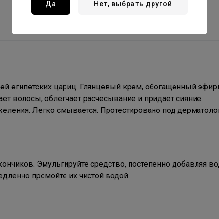
Да
Нет, выбрать другой
ы
ей египетских цариц. Глянцевый крем, обогащенный эфи
ает волосы, облегчает расчесывание и придает сияние.
желения. Легко смывается. Протестировано под дерматол
ончиков. Эмульгируйте средство, постепенно добавляя во
едленно промойте их чистой водой.