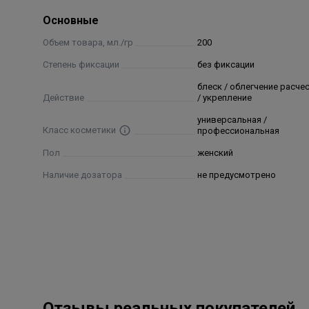
Основные
Объем товара, мл./гр
200
Степень фиксации
без фиксации
блеск / облегчение расче
Действие
/ укрепление
универсальная /
Класс косметики
профессиональная
Пол
женский
Наличие дозатора
не предусмотрено
Отзывы реальных покупателей