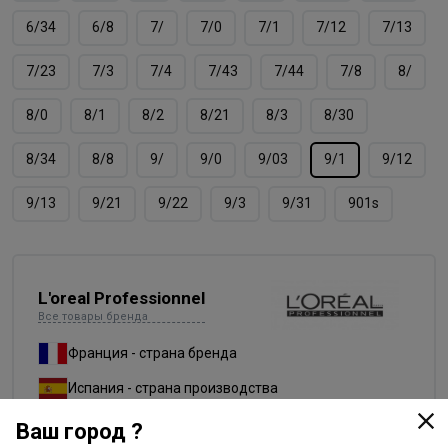
6/34
6/8
7/
7/0
7/1
7/12
7/13
7/23
7/3
7/4
7/43
7/44
7/8
8/
8/0
8/1
8/2
8/21
8/3
8/30
8/34
8/8
9/
9/0
9/03
9/1
9/12
9/13
9/21
9/22
9/3
9/31
901s
L'oreal Professionnel
Все товары бренда
Франция - страна бренда
Испания - страна производства
Ваш город ?