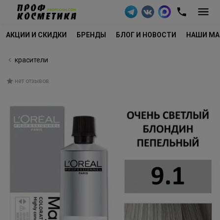
АКЦИИ И СКИДКИ
БРЕНДЫ
БЛОГ И НОВОСТИ
НАШИ МА
красители
нет отзывов