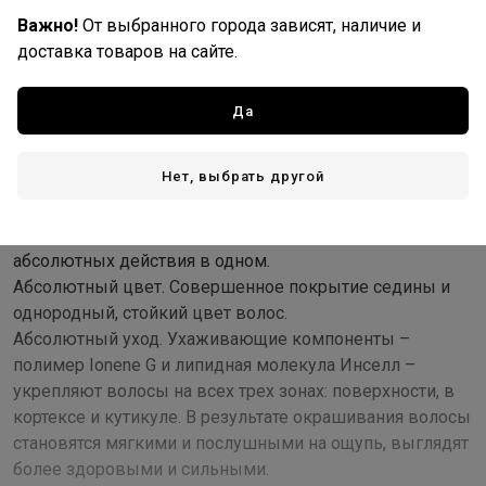
Важно!
От выбранного города зависят, наличие и
Доставка
доставка товаров на сайте.
Стоимость и способы доставки будут доступны при
оформлении заказа.
Да
Нет, выбрать другой
Описание
Легендарный краситель от L'Oreal Professionnel – это 3
абсолютных действия в одном.
Абсолютный цвет. Совершенное покрытие седины и
однородный, стойкий цвет волос.
Абсолютный уход. Ухаживающие компоненты –
полимер Ionene G и липидная молекула Инселл –
укрепляют волосы на всех трех зонах: поверхности, в
кортексе и кутикуле. В результате окрашивания волосы
становятся мягкими и послушными на ощупь, выглядят
более здоровыми и сильными.