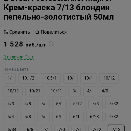
Крем-краска 7/13 блондин
пепельно-золотистый 50мл
Поделиться
Сравнить
1 528
руб./шт
В наличии: 3 шт
Номер цвета
1/
10,1/2
10,5/1
10/
10/1
10/12
10/13
10/21
10/31
3/
4/
4/0
4/3
4/8
5/
5/0
5/12
5/3
5/32
5/4
5/8
6/
6/0
6/1
6/23
6/32
6/34
6/8
7/
7/0
7/1
7/12
7/13