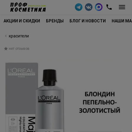
АКЦИИ И СКИДКИ
БРЕНДЫ
БЛОГ И НОВОСТИ
НАШИ МА
красители
нет отзывов