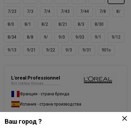
7/23
7/3
7/4
7/43
7/44
7/8
8/
8/0
8/1
8/2
8/21
8/3
8/30
8/34
8/8
9/
9/0
9/03
9/1
9/12
9/13
9/21
9/22
9/3
9/31
901s
L'oreal Professionnel
Все товары бренда
Франция - страна бренда
Испания - страна производства
Ваш город ?