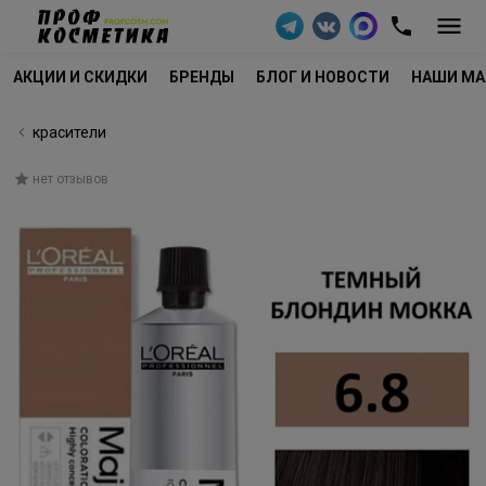
АКЦИИ И СКИДКИ
БРЕНДЫ
БЛОГ И НОВОСТИ
НАШИ МА
красители
нет отзывов