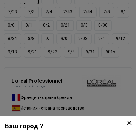
7/23
7/3
7/4
7/43
7/44
7/8
8/
8/0
8/1
8/2
8/21
8/3
8/30
8/34
8/8
9/
9/0
9/03
9/1
9/12
9/13
9/21
9/22
9/3
9/31
901s
L'oreal Professionnel
Все товары бренда
Франция - страна бренда
Испания - страна производства
Ваш город ?