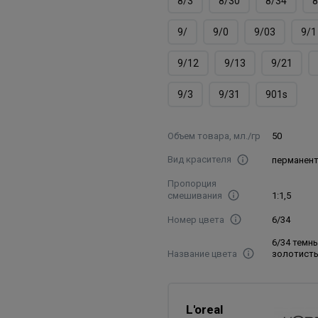
8/3
8/30
8/34
8
9/
9/0
9/03
9/1
9/12
9/13
9/21
9/3
9/31
901s
Объем товара, мл./гр
50
Вид красителя
перманен
Пропорция
смешивания
1:1,5
Номер цвета
6/34
6/34 темн
Название цвета
золотист
L'oreal