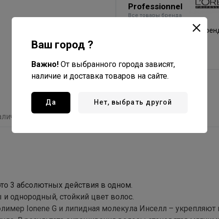
Professionnel
Все товары бренда
Франция - страна брен
Ваш город ?
Испания - страна
производства
Важно!
От выбранного города зависят,
наличие и доставка товаров на сайте.
Да
Нет, выбрать другой
аличие
Отзывы
 это 3 абсолютных действия в одном.
и однородный, стойкий цвет волос.
имер Ionene G и липидная молекула Инселл – укрепляют