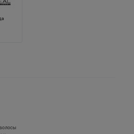
да
 волосы