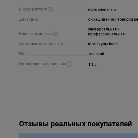
Parfum/Fragrance.
Вид красителя
перманентный
Действие
окрашивание / тонирован
универсальная /
Класс косметики
профессиональная
Активные компоненты
Молекулы Incell
Пол
женский
Пропорция смешивания
1:1,5
Отзывы реальных покупателей