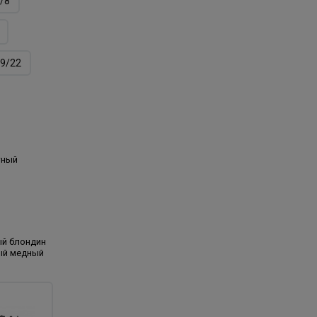
/8
9/22
тный
ый блондин
ый медный