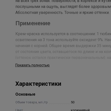
на всех трех зонах: поверхности, в кортексе и ку
послушными на ощупь, выглядят более здоровым
Абсолютная уверенность. Точные и яркие оттенки.
Применение
Крем-краска используется в соотношении: 1 тюбик 
осветления на 3 тона используйте оксидент 9%. Н
начиная с корней. Общее время выдержки 35 минут
от состояния цвета, оставшегося по длине и на кон
(оттенок остался практически первоначальным): на
времени выдержки. В случае, если цвет по длине 
Показать полностью
смесь на длину за 20 минут до истечения времени 
изменился (оттенок потерян – на 1 тон светлее): 
Характеристики
Состав
Основные
Aqua/Water, Cetearyl Alcohol, Ammonium Hydroxide, Olet
Diaminophenoxyethanol HC1, p-Aminophenol, m-Aminoph
Объем товара, мл./гр
50
6-Hydroxyindole, Toluene-2,5-Diamine, 2-Methylresorc
Цвет
коричневый