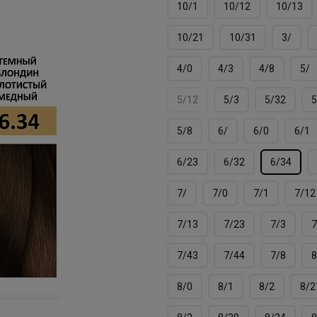
10/1
10/12
10/13
10/21
10/31
3/
4/0
4/3
4/8
5/
5/12
5/3
5/32
5
5/8
6/
6/0
6/1
6/23
6/32
6/34
7/
7/0
7/1
7/12
7/13
7/23
7/3
7
7/43
7/44
7/8
8
8/0
8/1
8/2
8/2