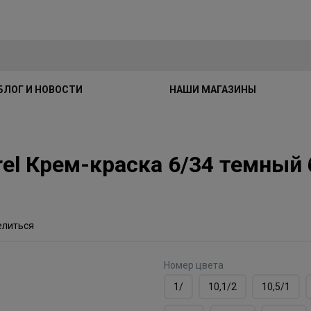
БЛОГ И НОВОСТИ
НАШИ МАГАЗИНЫ
jirel Крем-краска 6/34 темны
елиться
Номер цвета
1/
10,1/2
10,5/1