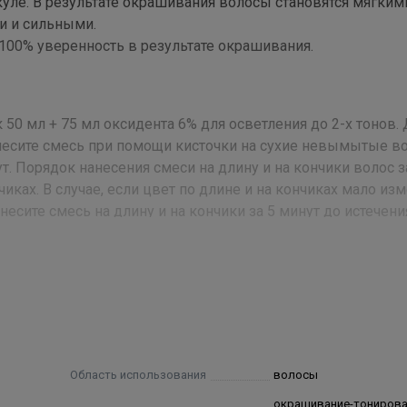
тикуле. В результате окрашивания волосы становятся мягким
и и сильными.
 100% уверенность в результате окрашивания.
50 мл + 75 мл оксидента 6% для осветления до 2-х тонов.
анесите смесь при помощи кисточки на сухие невымытые в
. Порядок нанесения смеси на длину и на кончики волос з
чиках. В случае, если цвет по длине и на кончиках мало из
несите смесь на длину и на кончики за 5 минут до истечени
и на кончиках изменился средне (вымытый оттенок): нанес
выдержки. В случае, если цвет по длине и на кончиках сил
немедленно распределите по длине.
h-30, Hexadimethrine Chloride, Oleic Acid, Oleyl Alcohol, 2,4-
enol, 2-Amino-3-Hydroxypyridine, Sodium Metabisulfite, Ethan
Область использования
волосы
inol, Pentasodium Pentetate, 2-Oleamido-1,3-Octadecanediol, Re
окрашивание-тониров