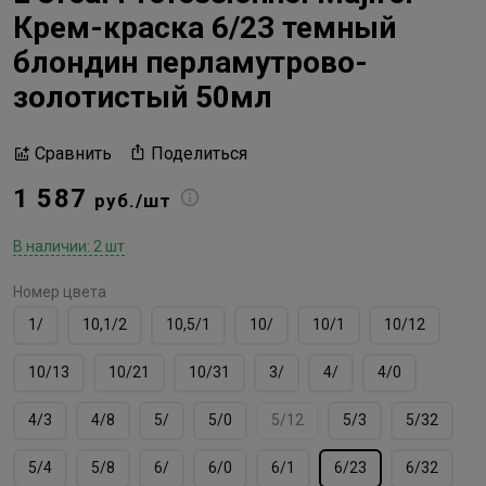
Крем-краска 6/23 темный
блондин перламутрово-
золотистый 50мл
Поделиться
Сравнить
1 587
руб./шт
В наличии: 2 шт
Номер цвета
1/
10,1/2
10,5/1
10/
10/1
10/12
10/13
10/21
10/31
3/
4/
4/0
4/3
4/8
5/
5/0
5/12
5/3
5/32
5/4
5/8
6/
6/0
6/1
6/23
6/32