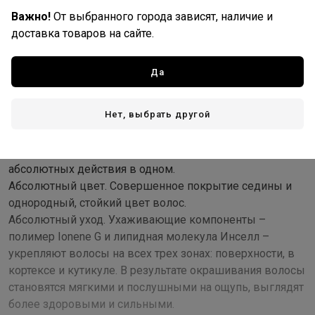
Важно!
От выбранного города зависят, наличие и
Доставка
доставка товаров на сайте.
Стоимость и способы доставки будут доступны при
оформлении заказа.
Да
Нет, выбрать другой
Описание
Легендарный краситель от L'Oreal Professionnel – это 3
абсолютных действия в одном.
Абсолютный цвет. Совершенное покрытие седины и
однородный, стойкий цвет волос.
Абсолютный уход. Ухаживающие компоненты –
полимер Ionene G и липидная молекула Инселл –
укрепляют волосы на всех трех зонах: поверхности, в
кортексе и кутикуле. В результате окрашивания волосы
становятся мягкими и послушными на ощупь, выглядят
более здоровыми и сильными.