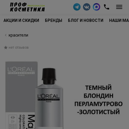
АКЦИИ И СКИДКИ
БРЕНДЫ
БЛОГ И НОВОСТИ
НАШИ МА
красители
нет отзывов