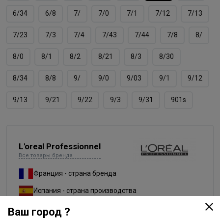
6/34
6/8
7/
7/0
7/1
7/12
7/13
7/23
7/3
7/4
7/43
7/44
7/8
8/
8/0
8/1
8/2
8/21
8/3
8/30
8/34
8/8
9/
9/0
9/03
9/1
9/12
9/13
9/21
9/22
9/3
9/31
901s
L'oreal Professionnel
Все товары бренда
Франция - страна бренда
Испания - страна производства
Ваш город ?