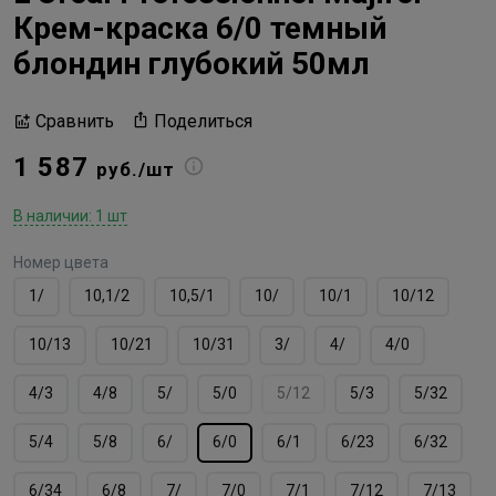
Крем-краска 6/0 темный
блондин глубокий 50мл
Поделиться
Сравнить
1 587
руб./шт
В наличии: 1 шт
Номер цвета
1/
10,1/2
10,5/1
10/
10/1
10/12
10/13
10/21
10/31
3/
4/
4/0
4/3
4/8
5/
5/0
5/12
5/3
5/32
5/4
5/8
6/
6/0
6/1
6/23
6/32
6/34
6/8
7/
7/0
7/1
7/12
7/13