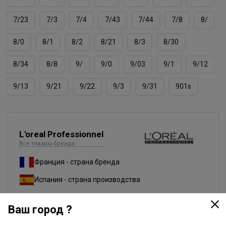
7/23
7/3
7/4
7/43
7/44
7/8
8/
8/0
8/1
8/2
8/21
8/3
8/30
8/34
8/8
9/
9/0
9/03
9/1
9/12
9/13
9/21
9/22
9/3
9/31
901s
L'oreal Professionnel
Все товары бренда
Франция - страна бренда
Испания - страна производства
Ваш город ?