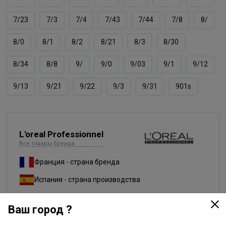
7/23
7/3
7/4
7/43
7/44
7/8
8/
8/0
8/1
8/2
8/21
8/3
8/30
8/34
8/8
9/
9/0
9/03
9/1
9/12
9/13
9/21
9/22
9/3
9/31
901s
L'oreal Professionnel
Все товары бренда
Франция - страна бренда
Испания - страна производства
Ваш город ?