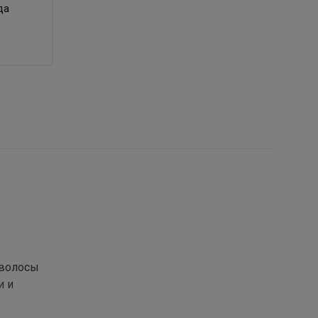
да
 волосы
и и