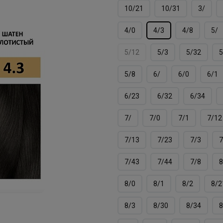
10/21
10/31
3/
4/0
4/3
4/8
5/
5/12
5/3
5/32
5
5/8
6/
6/0
6/1
6/23
6/32
6/34
7/
7/0
7/1
7/12
7/13
7/23
7/3
7
7/43
7/44
7/8
8
8/0
8/1
8/2
8/2
8/3
8/30
8/34
8