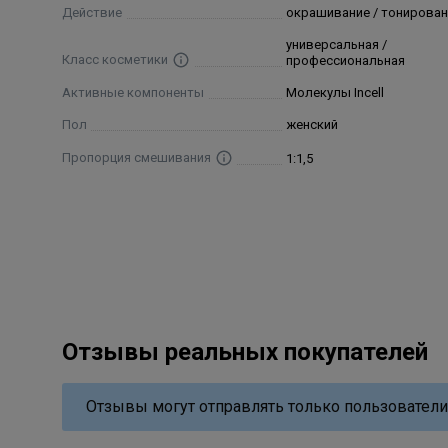
Действие
окрашивание / тонирован
универсальная /
Класс косметики
профессиональная
Активные компоненты
Молекулы Incell
Пол
женский
Пропорция смешивания
1:1,5
Отзывы реальных покупателей
Отзывы могут отправлять только пользователи