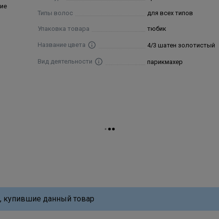
ие
Типы волос
для всех типов
Упаковка товара
тюбик
Название цвета
4/3 шатен золотистый
Вид деятельности
парикмахер
, купившие данный товар