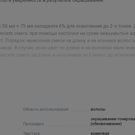
 100% уверенность в результате окрашивания.
50 мл + 75 мл оксидента 6% для осветления до 2-х тонов.
анесите смесь при помощи кисточки на сухие невымытые в
. Порядок нанесения смеси на длину и на кончики волос з
чиках. В случае, если цвет по длине и на кончиках мало из
несите смесь на длину и на кончики за 5 минут до истечени
и на кончиках изменился средне (вымытый оттенок): нанес
выдержки. В случае, если цвет по длине и на кончиках сил
немедленно распределите по длине.
h-30, Hexadimethrine Chloride, Oleic Acid, Oleyl Alcohol, 2,4-
enol, 2-Amino-3-Hydroxypyridine, Sodium Metabisulfite, Ethan
Область использования
волосы
inol, Pentasodium Pentetate, 2-Oleamido-1,3-Octadecanediol, Re
окрашивание-тониров
Процедура
(обесвечивание)
Текстура
кремовая