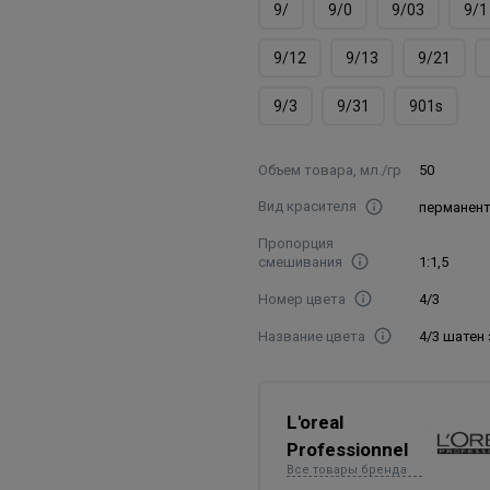
9/
9/0
9/03
9/1
9/12
9/13
9/21
9/3
9/31
901s
Объем товара, мл./гр
50
Вид красителя
перманен
Пропорция
смешивания
1:1,5
Номер цвета
4/3
Название цвета
4/3 шатен
L'oreal
Professionnel
Все товары бренда