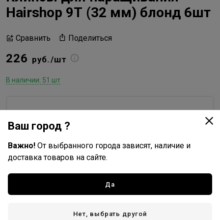
Hairshop 9Т (32 мм) блонд 6шт
Поделиться
Сравнить
226
руб./шт
В наличии: 51 шт
Hairshop
Ваш город ?
Все товары бренда
Китай - страна бренда
Важно!
От выбранного города зависят, наличие и
доставка товаров на сайте.
Китай - страна производства
Да
Доставка
Нет, выбрать другой