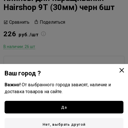
Hairshop 9Т (30мм) черн 6шт
Поделиться
Сравнить
226
руб./шт
В наличии: 26 шт
Hairshop
Ваш город ?
Все товары бренда
Китай - страна бренда
Важно!
От выбранного города зависят, наличие и
доставка товаров на сайте.
Китай - страна производства
Да
Доставка
Нет, выбрать другой