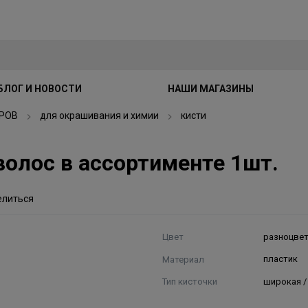
БЛОГ И НОВОСТИ
НАШИ МАГАЗИНЫ
РОВ
для окрашивания и химии
кисти
волос в ассортименте 1шт.
елиться
Цвет
разноцве
Материал
пластик
Тип кисточки
широкая /