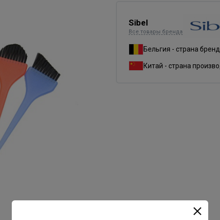
Sibel
Все товары бренда
Бельгия - страна брен
Китай - страна произв