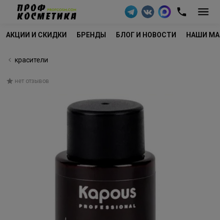
АКЦИИ И СКИДКИ
БРЕНДЫ
БЛОГ И НОВОСТИ
НАШИ МА
красители
нет отзывов