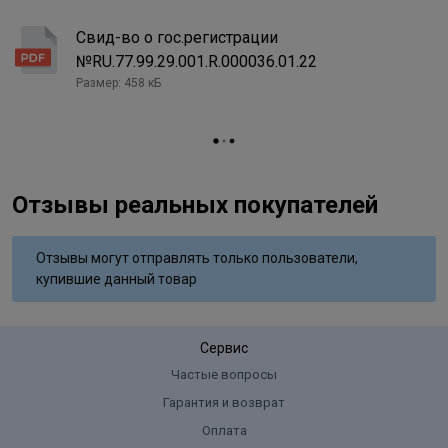
парфюмерия (отдушка), цетиримония хлорид, эриторбиновая
Упаковка товара
бутылка
Свид-во о гос.регистрации
кислота, сульфит натрия, эдта, толуол-2,5-диамина сульфат,
5/32 София (светлый коричневый
лимонен, 2,4-диаминофеноксиэтанол соляной кислоты,
№RU.77.99.29.001.R.000036.01.22
Название цвета
палисандр)
резорцин, п-аминофенол, масло авокадо, экстракт семян
Размер: 458 кБ
каштана, 2-амино-3 гидроксипиридин, лимонная кислота,
бензоат натрия, сорбат калия.
Отзывы реальных покупателей
Отзывы могут отправлять только пользователи,
купившие данный товар
Сервис
Частые вопросы
Гарантия и возврат
Оплата