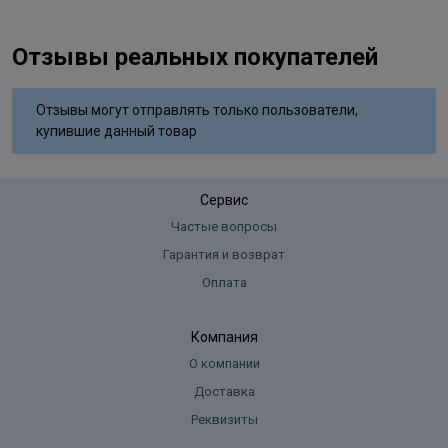
Гидросульфит натрия, Метабисульфит натрия, П-
фенилендиамин, П-Аминофенол, 4-Амино-2-гидрокситолуол, 2-
Метилрезорцин, Резорцин
Отзывы реальных покупателей
Отзывы могут отправлять только пользователи,
купившие данный товар
Сервис
Частые вопросы
Гарантия и возврат
Оплата
Компания
О компании
Доставка
Реквизиты