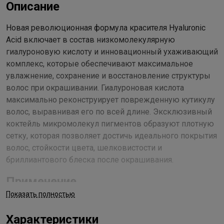
Описание
Новая революционная формула красителя Hyaluronic
Acid включает в состав низкомолекулярную
гиалуроновую кислоту и инновационный ухаживающий
комплекс, которые обеспечивают максимальное
увлажнение, сохранение и восстановление структуры
волос при окрашивании. Гиалуроновая кислота
максимально реконструирует поврежденную кутикулу
волос, выравнивая его по всей длине. Эксклюзивный
коктейль микромолекул пигментов образуют плотную
сетку, которая позволяет достичь идеального покрытия
волос, стойкости цвета, шелковистости и
бриллиантового блеска после окрашивания.
Применение
Показать полностью
Первичное окрашивание: в неметаллической ёмкости смешать
выбранный оттенок в пропорции 1:1,5 (30 г оттенка и 45 г
Характеристики
кремообразной окислительной эмульсии «Hyaluronic