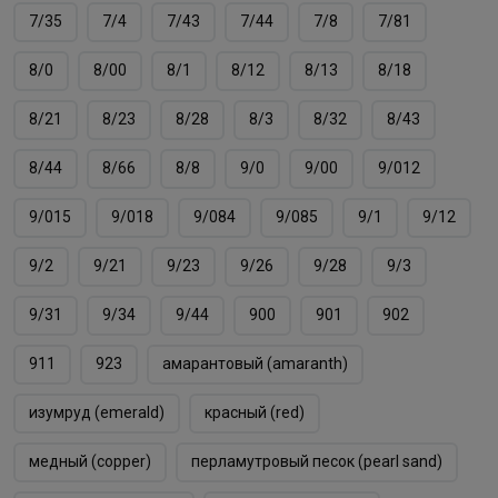
7/35
7/4
7/43
7/44
7/8
7/81
8/0
8/00
8/1
8/12
8/13
8/18
8/21
8/23
8/28
8/3
8/32
8/43
8/44
8/66
8/8
9/0
9/00
9/012
9/015
9/018
9/084
9/085
9/1
9/12
9/2
9/21
9/23
9/26
9/28
9/3
9/31
9/34
9/44
900
901
902
911
923
амарантовый (amaranth)
изумруд (emerald)
красный (red)
медный (copper)
перламутровый песок (pearl sand)