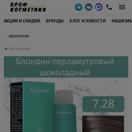
АКЦИИ И СКИДКИ
БРЕНДЫ
БЛОГ И НОВОСТИ
НАШИ МА
красители
нет отзывов