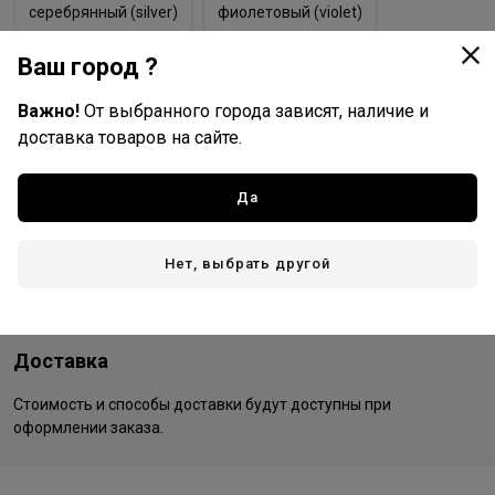
серебрянный (silver)
фиолетовый (violet)
фуксия (fuchsia)
Ваш город ?
Важно!
От выбранного города зависят, наличие и
доставка товаров на сайте.
Kapous Professional
Все товары бренда
Да
Россия - страна бренда
Италия - страна производства
Нет, выбрать другой
Доставка
Стоимость и способы доставки будут доступны при
оформлении заказа.