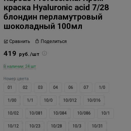
краска Hyaluronic acid 7/28
блондин перламутровый
шоколадный 100мл
Поделиться
Сравнить
419
руб./шт
В наличии: 24 шт
Номер цвета
01
02
03
04
06
07
1/0
1/00
1/1
10/0
10/012
10/016
10/02
10/081
10/084
10/086
10/1
10/12
10/23
10/28
10/3
10/31