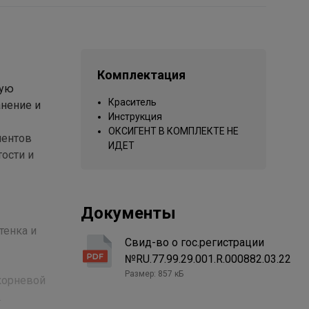
Комплектация
вую
Краситель
нение и
Инструкция
ОКСИГЕНТ В КОМПЛЕКТЕ НЕ
ментов
ИДЕТ
тости и
Документы
тенка и
Свид-во о гос.регистрации
№RU.77.99.29.001.R.000882.03.22
Размер: 857 кБ
икорневой
.