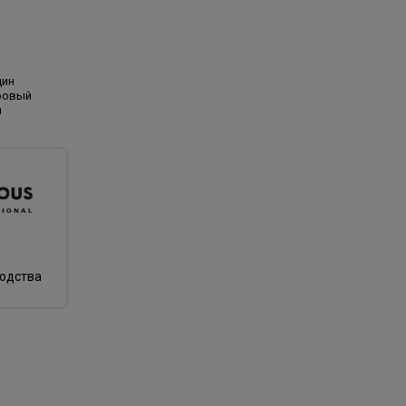
дин
ровый
й
водства