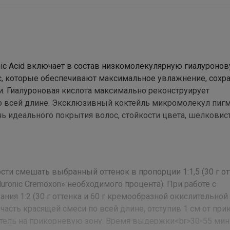
ic Acid включает в состав низкомолекулярную гиалуроно
, которые обеспечивают максимальное увлажнение, сохра
. Гиалуроновая кислота максимально реконструирует
о всей длине. Эксклюзивный коктейль микромолекул пиг
чь идеального покрытия волос, стойкости цвета, шелковис
ти смешать выбранный оттенок в пропорции 1:1,5 (30 г от
uronic Cremoxon» необходимого процента). При работе с
ния 1:2 (30 г оттенка и 60 г кремообразной окислительной
и часть красящей смеси по всей длине, отступив 1 см от пр
ситель на прикорневую зону. Время выдержки<br>30-55 мин