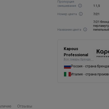
Пропорция
смешивания
1:1,5
Номер цвета
7/21
7/21 блон
перламут
Название цвета
пепельны
Kapous
Professional
Все товары бренда
Россия - страна бренда
Италия - страна произ
аличие
Отзывы