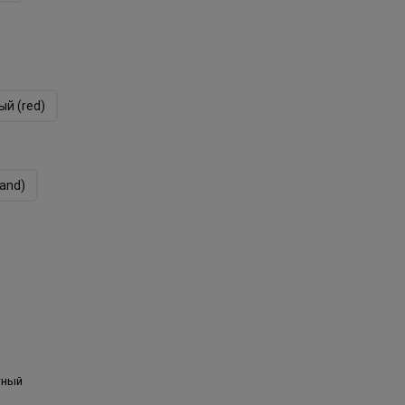
ый (red)
and)
тный