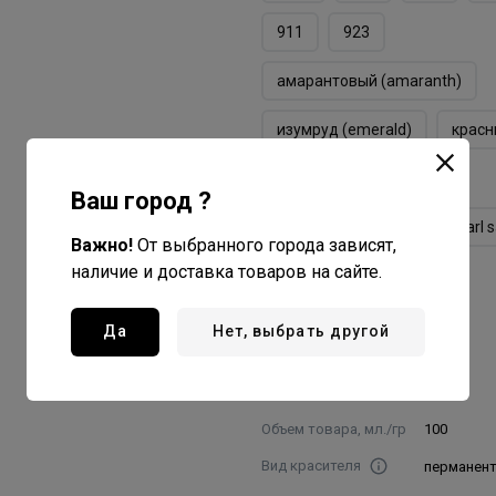
911
923
амарантовый (amaranth)
изумруд (emerald)
красн
медный (copper)
Ваш город ?
перламутровый песок (pearl s
Важно!
От выбранного города зависят,
наличие и доставка товаров на сайте.
серебрянный (silver)
фиолетовый (violet)
Да
Нет, выбрать другой
фуксия (fuchsia)
Объем товара, мл./гр
100
Вид красителя
перманен