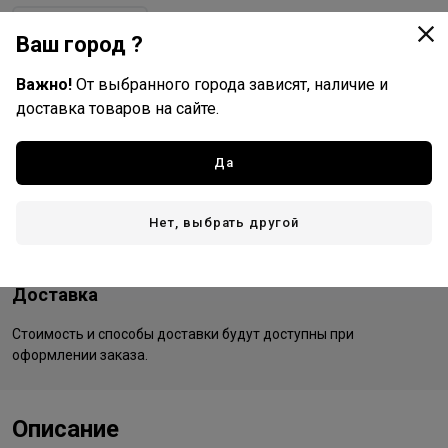
фуксия (fuchsia)
Ваш город ?
Важно!
От выбранного города зависят, наличие и
доставка товаров на сайте.
Kapous Professional
Все товары бренда
Да
Россия - страна бренда
Италия - страна производства
Нет, выбрать другой
Доставка
Стоимость и способы доставки будут доступны при
оформлении заказа.
Описание