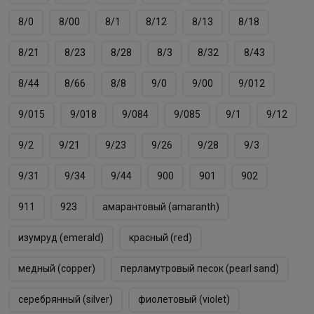
8/0
8/00
8/1
8/12
8/13
8/18
8/21
8/23
8/28
8/3
8/32
8/43
8/44
8/66
8/8
9/0
9/00
9/012
9/015
9/018
9/084
9/085
9/1
9/12
9/2
9/21
9/23
9/26
9/28
9/3
9/31
9/34
9/44
900
901
902
911
923
амарантовый (amaranth)
изумруд (emerald)
красный (red)
медный (copper)
перламутровый песок (pearl sand)
серебрянный (silver)
фиолетовый (violet)