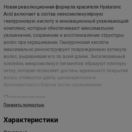
Новая революционная формула красителя Hyaluronic
Acid включает в состав низкомолекулярную
гиалуроновую кислоту и инновационный ухаживающий
комплекс, которые обеспечивают максимальное
увлажнение, сохранение и восстановление структуры
волос при окрашивании. Гиалуроновая кислота
максимально реконструирует поврежденную кутикулу
волос, выравнивая его по всей длине. Эксклюзивный
коктейль микромолекул пигментов образуют плотную
сетку, которая позволяет достичь идеального покрытия
волос, стойкости цвета, шелковистости и
бриллиантового блеска после окрашивания.
Применение
Показать полностью
Первичное окрашивание: в неметаллической ёмкости смешать
выбранный оттенок в пропорции 1:1,5 (30 г оттенка и 45 г
Характеристики
кремообразной окислительной эмульсии «Hyaluronic
Cremoxon» необходимого процента). При работе с