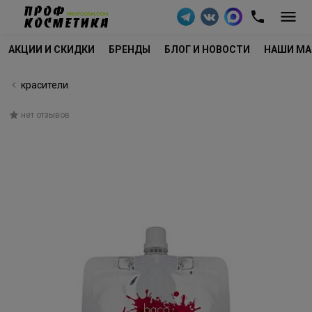
АКЦИИ И СКИДКИ
БРЕНДЫ
БЛОГ И НОВОСТИ
НАШИ МА
красители
нет отзывов