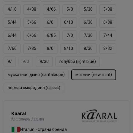
4/10
4/38
4/66
5/0
5/30
5/38
5/44
5/66
6/0
6/10
6/30
6/38
6/44
6/66
6/85
7/0
7/30
7/44
7/66
7/85
8/0
8/10
8/30
8/32
9/
9/0
9/30
голубой (light blue)
мускатная дыня (cantaloupe)
мятный (new mint)
черная смородина (cassis)
Kaaral
Все товары бренда
Италия - страна бренда