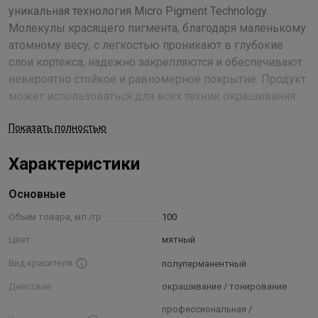
уникальная технология Micro Pigment Technology.
Молекулы красящего пигмента, благодаря маленькому
атомному весу, с легкостью проникают в глубокие
слои кортекса, надежно закрепляются и обеспечивают
невероятно стойкое и равномерное покрытие. Продукт
может использоваться для всех техник окрашивания:
тонирования и коррекции цвета, тон в тон и светлее до
Показать полностью
3-х оттенков, что делает его универсальным и
прекрасным средством достижения необходимого
Характеристики
результата.
В состав краски входит ухаживающий комплекс,
Основные
основанный на сочетании гидролизатов натурального
шелка и риса. Их комбинированное воздействие
Объем товара, мл./гр
100
разглаживает поверхность каждого волоска, уплотняет
Цвет
мятный
структуру прядей, наполняет локоны удивительной
Вид красителя
полуперманентный
силой и мерцающим блеском. Алоэ вера и провитамин
В5 уберегают волосы от пересыхания, обеспечивают
Действие
окрашивание / тонирование
увлажнение, предупреждают ломкость кончиков,
профессиональная /
благотворно влияют на кожу головы.