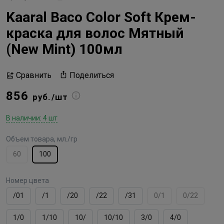
Kaaral Baco Color Soft Крем-
краска для волос Мятный
(New Mint) 100мл
Поделиться
Сравнить
856
руб./шт
В наличии: 4 шт
Объем товара, мл./гр
60
100
Номер цвета
/01
/1
/20
/22
/31
0/1
0/22
1/0
1/10
10/
10/10
3/0
4/0