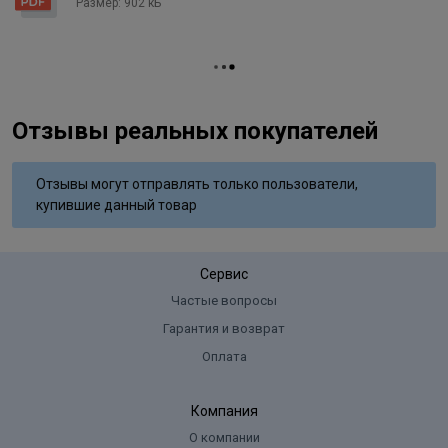
Размер: 902 кБ
coconut oil, Polyquatemium-10, Hydrolyzed silk protein (hydrolyzed
silk), Aloe barbadensis gel (aloe barbadensis leaf juice), Panthenol,
Sodium bisulfate, Ascorbic acid, Tetrasodium edta, Parfum
(fragrance), Simethicone, Maltodextrin, P-phenylenediamine,
Resorcinol, P-aminophenol, M-aminophenol.
Отзывы реальных покупателей
Отзывы могут отправлять только пользователи,
купившие данный товар
Сервис
Частые вопросы
Гарантия и возврат
Оплата
Компания
О компании