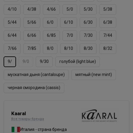
4/10
4/38
4/66
5/0
5/30
5/38
5/44
5/66
6/0
6/10
6/30
6/38
6/44
6/66
6/85
7/0
7/30
7/44
7/66
7/85
8/0
8/10
8/30
8/32
9/
9/0
9/30
голубой (light blue)
мускатная дыня (cantaloupe)
мятный (new mint)
черная смородина (cassis)
Kaaral
Все товары бренда
Италия - страна бренда