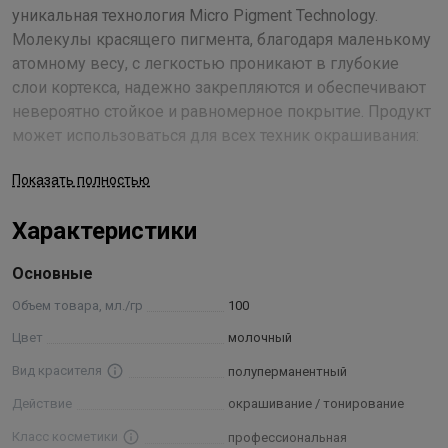
уникальная технология Micro Pigment Technology.
Молекулы красящего пигмента, благодаря маленькому
атомному весу, с легкостью проникают в глубокие
слои кортекса, надежно закрепляются и обеспечивают
невероятно стойкое и равномерное покрытие. Продукт
может использоваться для всех техник окрашивания:
тонирования и коррекции цвета, тон в тон и светлее до
Показать полностью
3-х оттенков, что делает его универсальным и
прекрасным средством достижения необходимого
Характеристики
результата.
В состав краски входит ухаживающий комплекс,
Основные
основанный на сочетании гидролизатов натурального
шелка и риса. Их комбинированное воздействие
Объем товара, мл./гр
100
разглаживает поверхность каждого волоска, уплотняет
Цвет
молочный
структуру прядей, наполняет локоны удивительной
Вид красителя
полуперманентный
силой и мерцающим блеском. Алоэ вера и провитамин
В5 уберегают волосы от пересыхания, обеспечивают
Действие
окрашивание / тонирование
увлажнение, предупреждают ломкость кончиков,
Класс косметики
профессиональная
благотворно влияют на кожу головы.