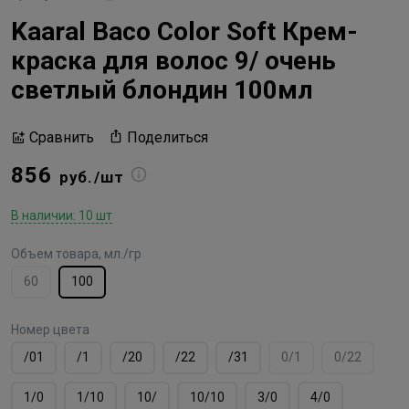
Kaaral Baco Color Soft Крем-
краска для волос 9/ очень
светлый блондин 100мл
Поделиться
Сравнить
856
руб./шт
В наличии: 10 шт
Объем товара, мл./гр
60
100
Номер цвета
/01
/1
/20
/22
/31
0/1
0/22
1/0
1/10
10/
10/10
3/0
4/0