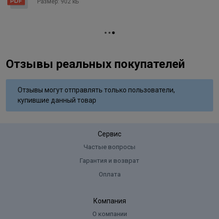
Размер: 902 кБ
coconut oil, Polyquatemium-10, Hydrolyzed silk protein (hydrolyzed
silk), Aloe barbadensis gel (aloe barbadensis leaf juice), Panthenol,
Sodium bisulfate, Ascorbic acid, Tetrasodium edta, Parfum
(fragrance), Simethicone, Maltodextrin, P-phenylenediamine,
Resorcinol, P-aminophenol, M-aminophenol.
Отзывы реальных покупателей
Отзывы могут отправлять только пользователи,
купившие данный товар
Сервис
Частые вопросы
Гарантия и возврат
Оплата
Компания
О компании