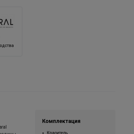
а
водства
Комплектация
ral
Краситель