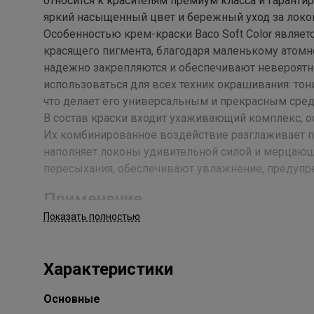
относится к красителям премиум класса и гарант
яркий насыщенный цвет и бережный уход за локо
Особенностью крем-краски Baco Soft Color являетс
красящего пигмента, благодаря маленькому атомно
надежно закрепляются и обеспечивают невероятн
использоваться для всех техник окрашивания: тони
что делает его универсальным и прекрасным сред
В состав краски входит ухаживающий комплекс, о
Их комбинированное воздействие разглаживает по
наполняет локоны удивительной силой и мерцающ
пересыхания, обеспечивают увлажнение, предупр
Применение
Показать полностью
Соединить крем-краску Baco Soft Color и окисля
красящую смесь на волосы. Время воздействия опр
желаемой интенсивности окрашивания. Концентрац
Характеристики
6 vol – тонирование и корректировка цвета ранее
тон или темнее. 20 vol – осветление естественного
Основные
на 3 уровня. 40 vol – осветление на 5 уровней, ре