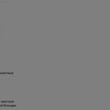
анентный
ь светлый
ый блондин