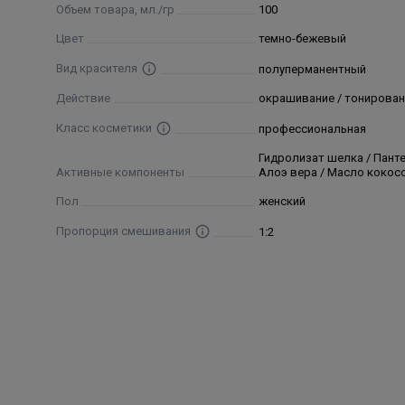
Объем товара, мл./гр
100
поддающихся окрашиванию.
Цвет
темно-бежевый
Состав
Вид красителя
полуперманентный
Aqua (water), Cetearyl alcohol, Ethanolamine, Lauryl al
Действие
окрашивание / тонирован
chloride, Bis (c13-15 alkoxy) pg amodimethicone, Hydr
Класс косметики
профессиональная
(hydrolyzed silk), Aloe barbadensis gel (aloe barbadens
Гидролизат шелка / Панте
edta, Parfum (fragrance), Simethicone, Maltodextrin, 
Активные компоненты
Алоэ вера / Масло кокос
Пол
женский
Пропорция смешивания
1:2