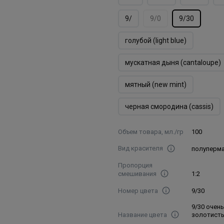
9/
9/0
9/30
голубой (light blue)
мускатная дыня (cantaloupe)
мятный (new mint)
черная смородина (cassis)
Объем товара, мл./гр
100
Вид красителя
полуперм
Пропорция
смешивания
1:2
Номер цвета
9/30
9/30 очен
Название цвета
золотист