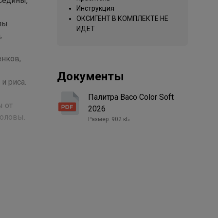
седины,
Инструкция
ОКСИГЕНТ В КОМПЛЕКТЕ НЕ
лы
ИДЕТ
,
енков,
Документы
и риса.
Палитра Baco Color Soft
ы от
2026
головы.
Размер: 902 кБ
сти
ашивания:
 тон в
пигмента