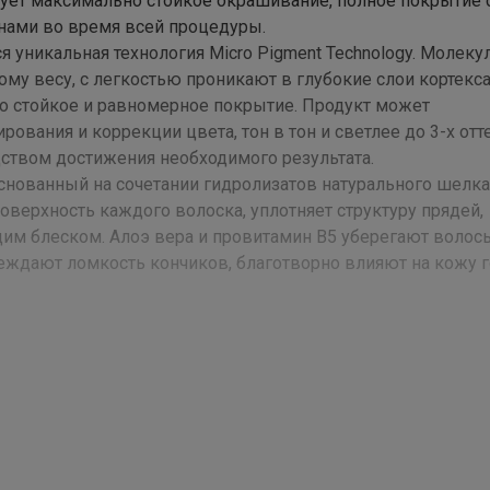
ирует максимально стойкое окрашивание, полное покрытие 
нами во время всей процедуры.
я уникальная технология Micro Pigment Technology. Молеку
му весу, с легкостью проникают в глубокие слои кортекса
о стойкое и равномерное покрытие. Продукт может
рования и коррекции цвета, тон в тон и светлее до 3-х отт
ством достижения необходимого результата.
снованный на сочетании гидролизатов натурального шелка 
верхность каждого волоска, уплотняет структуру прядей,
им блеском. Алоэ вера и провитамин В5 уберегают волос
еждают ломкость кончиков, благотворно влияют на кожу 
ющую эмульсию DEV Plus в пропорции 1:2. Равномерно нане
еделяется исходя из начального цвета, состояния волос и
ия эмульсии DEV Plus подбирается согласно технике окр
 осветленных или окрашенных волос. 10 vol – окрашивание
 пигмента на 2 уровня. 30 vol – осветление естественного 
комендуется для супер светлых оттенков и волос трудно