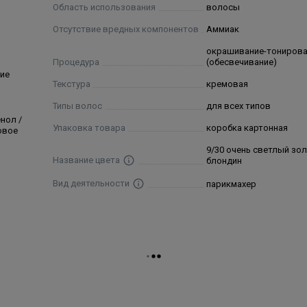
Область использования
волосы
Отсутствие вредных компонентов
Аммиак
окрашивание-тониров
Процедура
(обесвечивание)
cohol, Ceteareth-20, Laureth-30, Sodium laureth sulfate, Cetrimon
ие
Текстура
кремовая
ogenated coconut oil, Polyquatemium-10, Hydrolyzed silk protei
is leaf juice), Panthenol, Sodium bisulfate, Ascorbic acid, Tetra
Типы волос
для всех типов
нол /
P-phenylenediamine, Resorcinol, P-aminophenol, M-aminophenol.
Упаковка товара
коробка картонная
овое
9/30 очень светлый зо
Название цвета
блондин
Вид деятельности
парикмахер