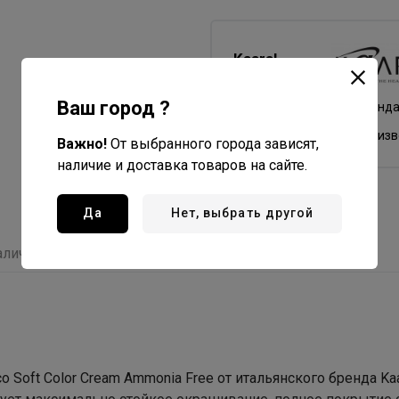
Kaaral
Все товары бренда
Ваш город ?
Италия - страна бренд
Италия - страна произ
Важно!
От выбранного города зависят,
наличие и доставка товаров на сайте.
Да
Нет, выбрать другой
аличие
Отзывы
С этим товаром покупают
oft Color Cream Ammonia Free от итальянского бренда Kaa