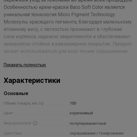
Особенностью крем-краски Baco Soft Color является
уникальная технология Micro Pigment Technology.
Молекулы красящего пигмента, благодаря маленькому
атомному весу, с легкостью проникают в глубокие
слои кортекса, надежно закрепляются и обеспечивают
невероятно стойкое и равномерное покрытие. Продукт
может использоваться для всех техник окрашивания:
тонирования и коррекции цвета, тон в тон и светлее до
Показать полностью
3-х оттенков, что делает его универсальным и
прекрасным средством достижения необходимого
Характеристики
результата.
В состав краски входит ухаживающий комплекс,
Основные
основанный на сочетании гидролизатов натурального
шелка и риса. Их комбинированное воздействие
Объем товара, мл./гр
100
разглаживает поверхность каждого волоска, уплотняет
Цвет
коричневый
структуру прядей, наполняет локоны удивительной
Вид красителя
полуперманентный
силой и мерцающим блеском. Алоэ вера и провитамин
В5 уберегают волосы от пересыхания, обеспечивают
Действие
окрашивание / тонирование