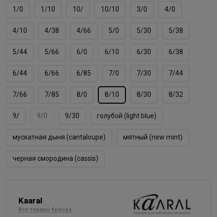
1/0
1/10
10/
10/10
3/0
4/0
4/10
4/38
4/66
5/0
5/30
5/38
5/44
5/66
6/0
6/10
6/30
6/38
6/44
6/66
6/85
7/0
7/30
7/44
7/66
7/85
8/0
8/10
8/30
8/32
9/
9/0
9/30
голубой (light blue)
мускатная дыня (cantaloupe)
мятный (new mint)
черная смородина (cassis)
Kaaral
Все товары бренда