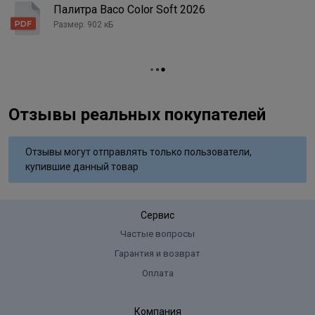
Ceteareth-20, Laureth-30, Sodium laureth sulfate, Cetrimonium
Палитра Baco Color Soft 2026
chloride, Bis (c13-15 alkoxy) pg amodimethicone, Hydrogenated
Размер: 902 кБ
coconut oil, Polyquatemium-10, Hydrolyzed silk protein (hydrolyzed
silk), Aloe barbadensis gel (aloe barbadensis leaf juice), Panthenol,
Sodium bisulfate, Ascorbic acid, Tetrasodium edta, Parfum
(fragrance), Simethicone, Maltodextrin, P-phenylenediamine,
Resorcinol, P-aminophenol, M-aminophenol.
Отзывы реальных покупателей
Отзывы могут отправлять только пользователи,
купившие данный товар
Сервис
Частые вопросы
Гарантия и возврат
Оплата
Компания