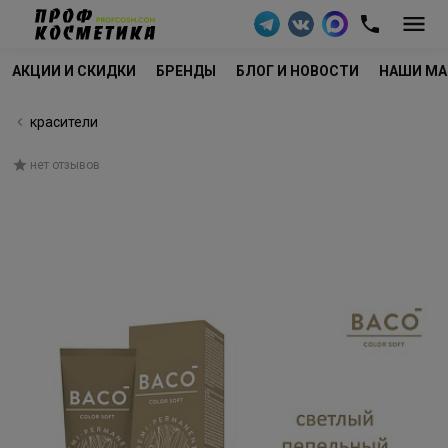
АКЦИИ И СКИДКИ
БРЕНДЫ
БЛОГ И НОВОСТИ
НАШИ МА
красители
нет отзывов